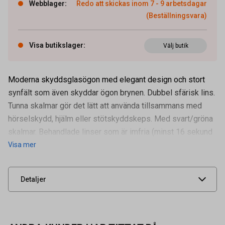
Webblager
:
Redo att skickas inom 7 - 9 arbetsdagar
(Beställningsvara)
Visa butikslager
:
Välj butik
Moderna skyddsglasögon med elegant design och stort
synfält som även skyddar ögon brynen. Dubbel sfärisk lins.
Tunna skalmar gör det lätt att använda tillsammans med
hörselskydd, hjälm eller stötskyddskeps. Med svart/gröna
Artikelnummer
93100571
skalmar. Behandlade linser som är imfria (minst 16 sekund
Visa mer
Leverantörens
02064555
artikelnummer
UNSPSC
47131800
Detaljer