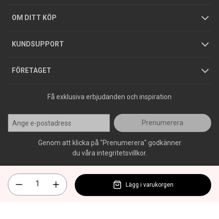
Hållbarhet
Köpguider
GDPR
OM DITT KÖP
Jobba hos oss
Varumärken
KUNDSUPPORT
Press
FÖRETAGET
Få exklusiva erbjudanden och inspiration
Prenumerera
Genom att klicka på "Prenumerera" godkänner
du våra integritetsvillkor.
Lägg i varukorgen