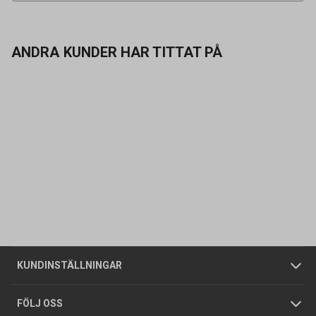
ANDRA KUNDER HAR TITTAT PÅ
Kontakta oss
Vanliga frågor
Om oss
Butiker
Allmänna försäljningsvillkor
Företagskund
/
Privatkund
KUNDINSTÄLLNINGAR
Tjänster
Foldrar och kataloger
Integritetspolicy
FÖLJ OSS