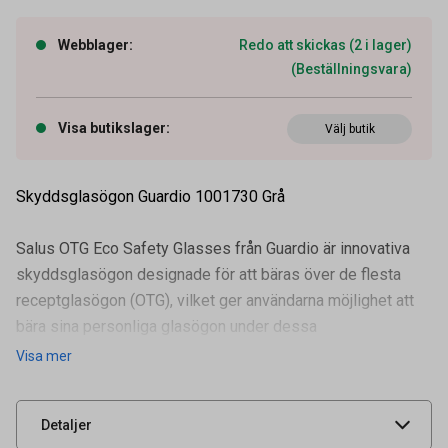
Webblager
:
Redo att skickas (2 i lager)
(Beställningsvara)
Visa butikslager
:
Välj butik
Skyddsglasögon Guardio 1001730 Grå
Salus OTG Eco Safety Glasses från Guardio är innovativa
skyddsglasögon designade för att bäras över de flesta
receptglasögon (OTG), vilket ger användarna möjlighet att
bära sina personliga glasögon under dessa
Artikelnummer
58060020
skyddsglasögon. Tillverkade i biob
Visa mer
Leverantörens
1001730033001
artikelnummer
UNSPSC
47131800
Detaljer