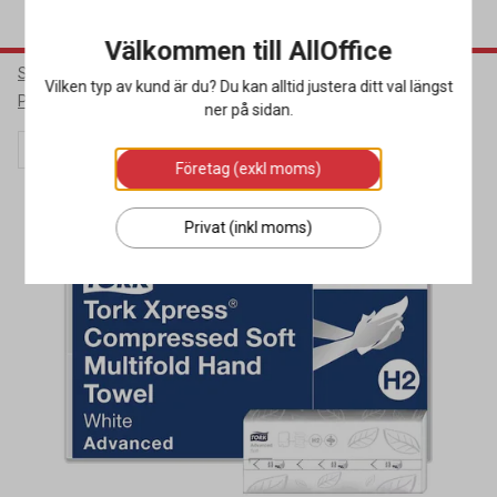
Välkommen till AllOffice
Städ & Hygien
Torkpapper & Toalettpapper
Vilken typ av kund är du? Du kan alltid justera ditt val längst
Pappershanddukar
ner på sidan.
Kampanj
Miljöval
Företag (exkl moms)
Privat (inkl moms)