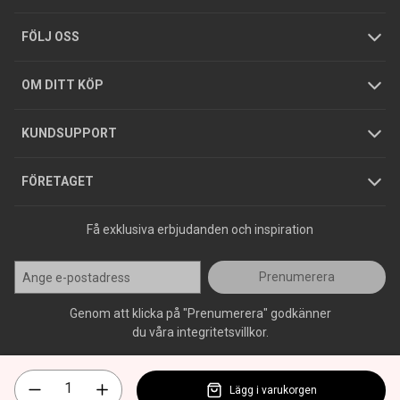
Tjänster
Foldrar och kataloger
Integritetspolicy
FÖLJ OSS
Hållbarhet
Köpguider
GDPR
OM DITT KÖP
Jobba hos oss
Varumärken
KUNDSUPPORT
Press
FÖRETAGET
Få exklusiva erbjudanden och inspiration
Prenumerera
Genom att klicka på "Prenumerera" godkänner
du våra integritetsvillkor.
Lägg i varukorgen