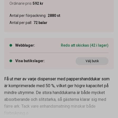
Ordinarie pris
592 kr
Antal per förpackning
:
2880
st
Antal per pall
:
72
balar
Webblager
:
Redo att skickas (42 i lager)
Visa butikslager
:
Välj butik
Få ut mer av varje dispenser med pappershanddukar som
är komprimerade med 50 %, vilket ger högre kapacitet på
mindre utrymme. De stora handdukarna är både mycket
absorberande och slitstarka, så gästerna klarar sig med
färre ark. Tack vare enhandsmatning minskar både
förbrukning o