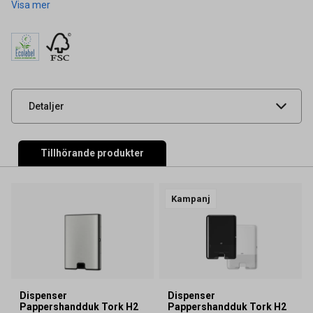
Visa mer
Artikelnummer
50010218
Leverantörens
120455
artikelnummer
UNSPSC
14111703
Detaljer
Tillhörande produkter
Kampanj
Dispenser
Dispenser
Pappershandduk Tork H2
Pappershandduk Tork H2