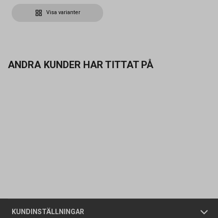
Visa varianter
ANDRA KUNDER HAR TITTAT PÅ
Kontakta oss
Vanliga frågor
Om oss
Butiker
Allmänna försäljningsvillkor
Företagskund
/
Privatkund
KUNDINSTÄLLNINGAR