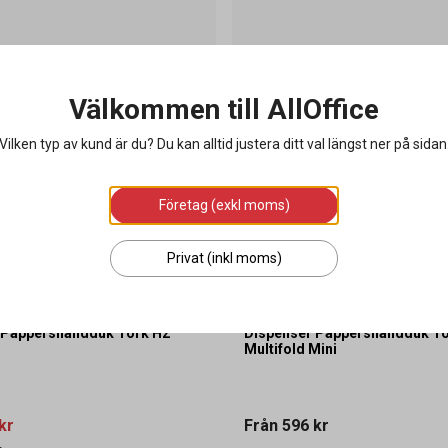
Välkommen till AllOffice
Vilken typ av kund är du? Du kan alltid justera ditt val längst ner på sidan
Företag (exkl moms)
Privat (inkl moms)
 Pappershandduk Tork H2
Dispenser Pappershandduk To
Multifold Mini
kr
Från
596 kr