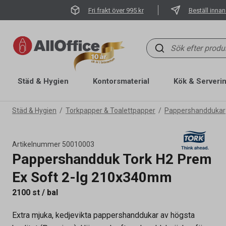
Fri frakt över 995 kr
Beställ innan
Städ & Hygien
Kontorsmaterial
Kök & Serveri
Städ & Hygien
Torkpapper & Toalettpapper
Pappershanddukar
Artikelnummer
50010003
Pappershandduk Tork H2 Prem
Ex Soft 2-lg 210x340mm
2100 st / bal
Extra mjuka, kedjevikta pappershanddukar av högsta