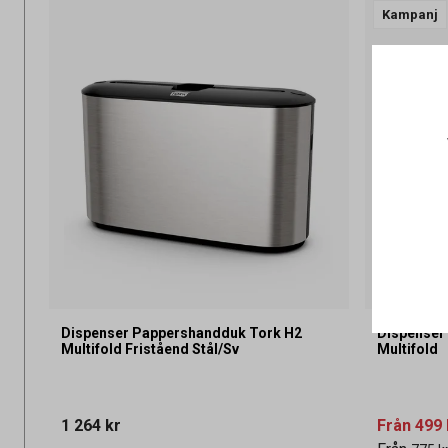
Kampanj
Dispenser Pappershandduk Tork H2
Dispenser
Multifold Friståend Stål/Sv
Multifold
1 264 kr
Från
499 