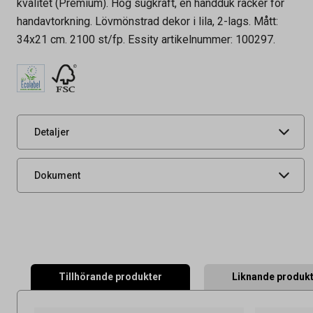
kvalitet (Premium). Hög sugkraft, en handduk räcker för
handavtorkning. Lövmönstrad dekor i lila, 2-lags. Mått:
Artikelnummer
50010003
34x21 cm. 2100 st/fp. Essity artikelnummer: 100297.
Tidigare artikelnummer
9608922
Leverantörens
100297
artikelnummer
UNSPSC
14111703
Detaljer
Miljöinformation
Produktdatablad
Dokument
Tillhörande produkter
Liknande produk