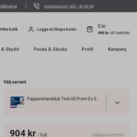
hållbarhet
Kundsupport: 020 - 45 50 50
0 kr
Hitta butik
Logga in/Skapa konto
995 kr
till fraktfritt
 & Skydd
Packa & Skicka
Profil
Kampanj
Välj variant
Pappershandduk Tork H2 Prem Ex Soft 2-lg 210x340mm
904 kr
/ bal
exklusive moms