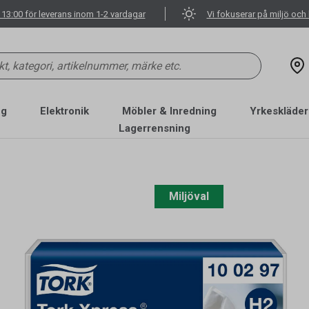
 13:00 för leverans inom 1-2 vardagar
Vi fokuserar på miljö och 
ng
Elektronik
Möbler & Inredning
Yrkeskläder
Lagerrensning
Miljöval