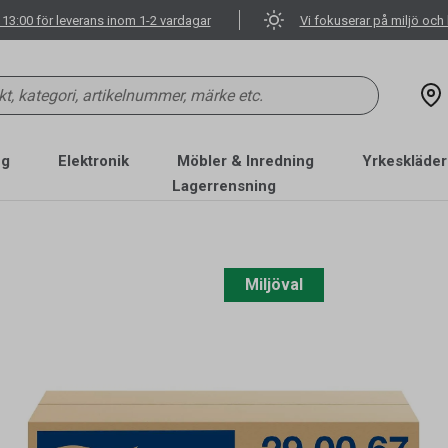
 13:00 för leverans inom 1-2 vardagar
Vi fokuserar på miljö och 
ng
Elektronik
Möbler & Inredning
Yrkeskläder
Lagerrensning
Miljöval