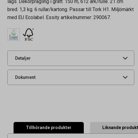
lags. Dekorprägling i grått. 150 m, 612 ark/rulle. 21 cm
bred. 1,3 kg. 6 rullar/kartong. Passar till Tork H1. Miljömärkt
Artikelnummer
50010005
med EU Ecolabel. Essity artikelnummer: 290067.
Tidigare artikelnummer
290067,9628686
Leverantörens
290067
artikelnummer
UNSPSC
14121600
Detaljer
Miljöinformation
Produktdatablad
Dokument
Tillhörande produkter
Liknande produk