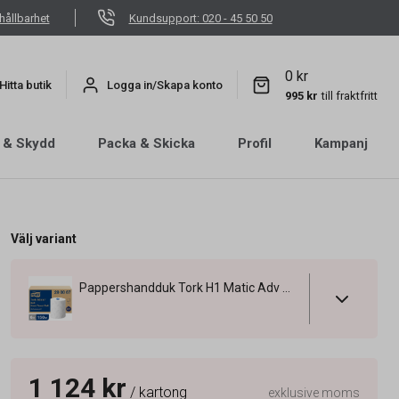
hållbarhet
Kundsupport: 020 - 45 50 50
0 kr
Hitta butik
Logga in/Skapa konto
995 kr
till fraktfritt
 & Skydd
Packa & Skicka
Profil
Kampanj
Välj variant
Pappershandduk Tork H1 Matic Adv 2-lg 210mm x 150m
1 124 kr
/ kartong
exklusive moms