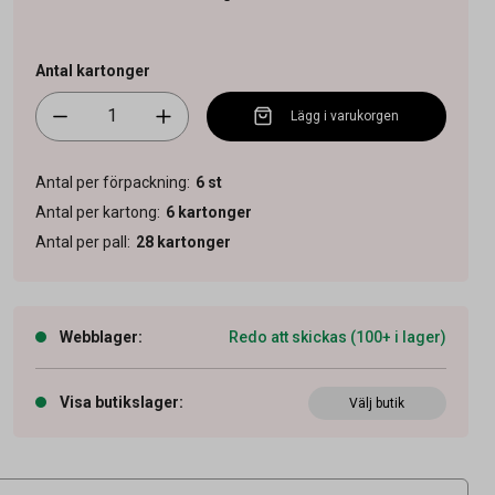
Antal kartonger
Lägg i varukorgen
Antal per förpackning
:
6
st
Antal per kartong
:
6
kartonger
Antal per pall
:
28
kartonger
Webblager
:
Redo att skickas (100+ i lager)
Visa butikslager
:
Välj butik