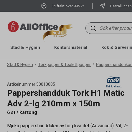
Fri frakt över 995 kr
Beställ innan
Städ & Hygien
Kontorsmaterial
Kök & Serveri
Städ & Hygien
Torkpapper & Toalettpapper
Pappershanddukar
Artikelnummer
50010005
Pappershandduk Tork H1 Matic
Adv 2-lg 210mm x 150m
6 st / kartong
Mjuka pappershanddukar av hög kvalitet (Advanced). Vit, 2-