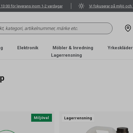
 13:00 för leverans inom 1-2 vardagar
Vi fokuserar på miljö och 
ng
Elektronik
Möbler & Inredning
Yrkeskläder
Lagerrensning
ap
Miljöval
Lagerrensning