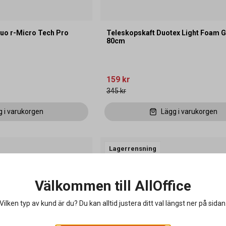
uo r-Micro Tech Pro
Teleskopskaft Duotex Light Foam G
80cm
159 kr
345 kr
g i varukorgen
Lägg i varukorgen
Lagerrensning
Välkommen till AllOffice
Vilken typ av kund är du? Du kan alltid justera ditt val längst ner på sidan