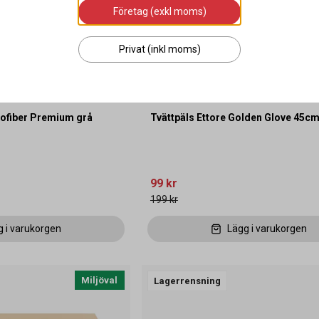
Företag (exkl moms)
Privat (inkl moms)
rofiber Premium grå
Tvättpäls Ettore Golden Glove 45c
99 kr
199 kr
g i varukorgen
Lägg i varukorgen
Miljöval
Lagerrensning