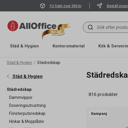
Fri frakt över 995 kr
Beställ innan
Städ & Hygien
Kontorsmaterial
Kök & Serveri
Städ & Hygien
Städredskap
Städredsk
Städ & Hygien
Städredskap
816 produkter
Dammvippor
Doseringsutrustning
Fönsterputsredskap
Kampanj
Hinkar & Mopplådor