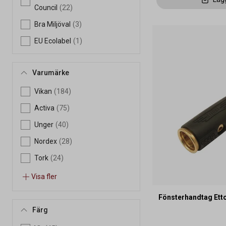
Council
(22)
Bra Miljöval
(3)
EU Ecolabel
(1)
Varumärke
Vikan
(184)
Activa
(75)
Unger
(40)
Nordex
(28)
Tork
(24)
Visa fler
Fönsterhandtag Ett
Färg