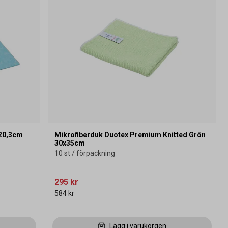
x20,3cm
Mikrofiberduk Duotex Premium Knitted Grön
30x35cm
10 st / förpackning
295 kr
584 kr
Lägg i varukorgen