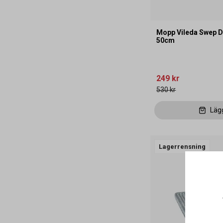
Mopp Vileda Swep D
50cm
249 kr
530 kr
Läg
Lagerrensning