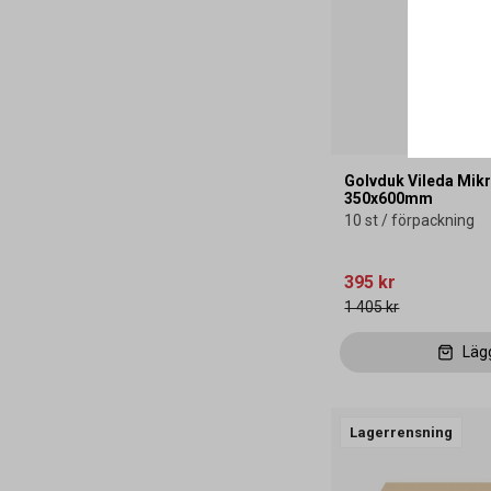
Golvduk Vileda Mik
350x600mm
10 st / förpackning
395 kr
1 405 kr
Läg
Lagerrensning