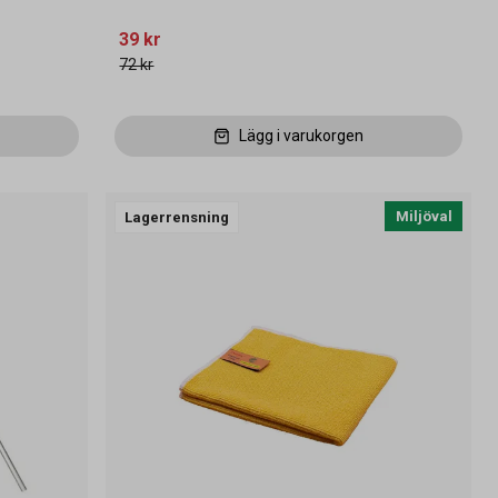
39 kr
72 kr
Lägg i varukorgen
Miljöval
Lagerrensning