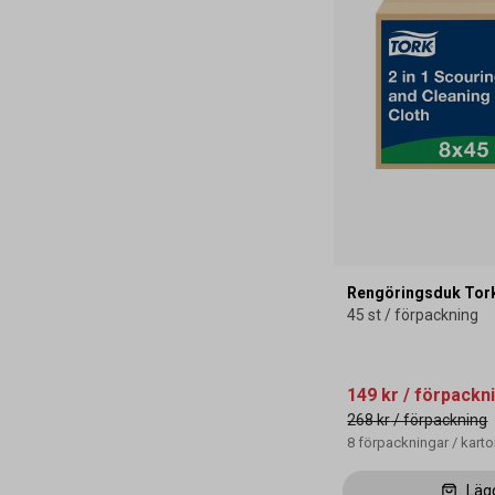
Rengöringsduk Tork 
45 st / förpackning
149 kr
/ förpackn
268 kr
/ förpackning
8
förpackningar
/
kart
Läg