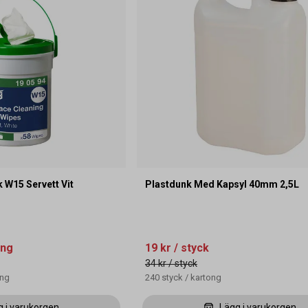
 W15 Servett Vit
Plastdunk Med Kapsyl 40mm 2,5L
ing
19 kr
/ styck
34 kr
/ styck
ong
240
styck
/
kartong
g i varukorgen
Lägg i varukorgen