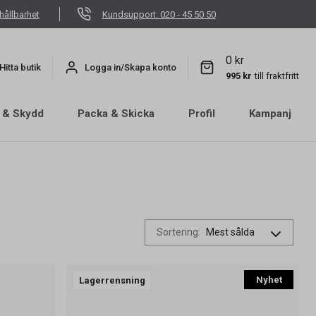
hållbarhet
Kundsupport: 020 - 45 50 50
0 kr
Hitta butik
Logga in/Skapa konto
995 kr
till fraktfritt
 & Skydd
Packa & Skicka
Profil
Kampanj
Sortering
:
Nyhet
Lagerrensning