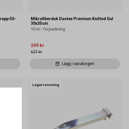
repp 50-
Mikrofiberduk Duotex Premium Knitted Gul
30x35cm
10 st / förpackning
249 kr
621 kr
Lägg i varukorgen
Lagerrensning
.