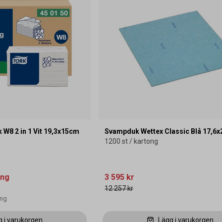
W8 2 in 1 Vit 19,3x15cm
Svampduk Wettex Classic Blå 17,6
1200 st / kartong
ing
3 595 kr
12 257 kr
ong
g i varukorgen
Lägg i varukorgen