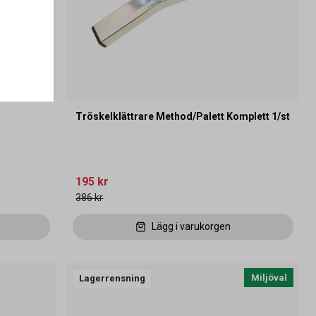
m
Tröskelklättrare Method/Palett Komplett 1/st
195 kr
386 kr
Lägg i varukorgen
Miljöval
Lagerrensning