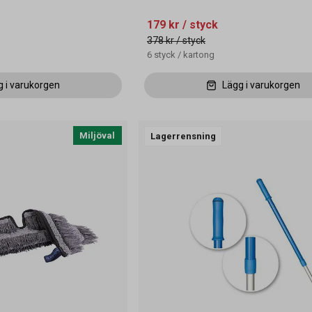
179 kr
/ styck
378 kr
/ styck
6
styck
/
kartong
g i varukorgen
Lägg i varukorgen
Miljöval
Lagerrensning