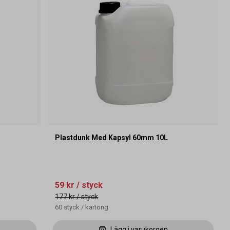
Plastdunk Med Kapsyl 60mm 10L
59 kr
/ styck
177 kr
/ styck
60
styck
/
kartong
Lägg i varukorgen