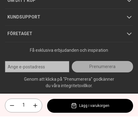
OM DITT KÖP
Jobba hos oss
Varumärken
KUNDSUPPORT
Press
FÖRETAGET
Få exklusiva erbjudanden och inspiration
Prenumerera
Genom att klicka på "Prenumerera" godkänner
du våra integritetsvillkor.
Lägg i varukorgen