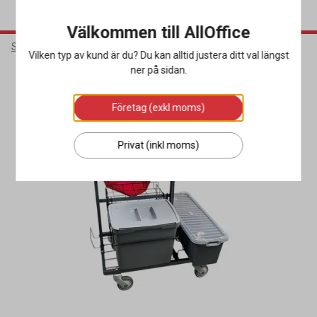
Välkommen till AllOffice
Städ & Hygien
Städredskap
Städvagnar
Vilken typ av kund är du? Du kan alltid justera ditt val längst
ner på sidan.
Företag (exkl moms)
Privat (inkl moms)