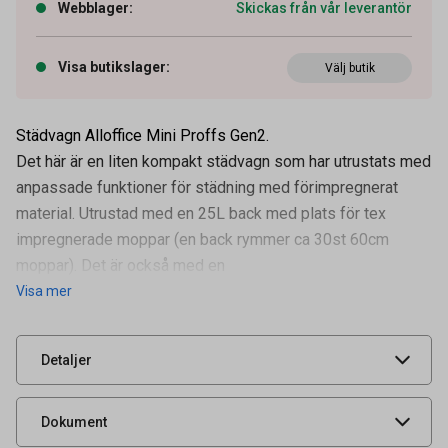
Webblager
:
Skickas från vår leverantör
Visa butikslager
:
Välj butik
Städvagn Alloffice Mini Proffs Gen2.
Det här är en liten kompakt städvagn som har utrustats med
anpassade funktioner för städning med förimpregnerat
material. Utrustad med en 25L back med plats för tex
impregnerade moppar (en back rymmer ca 30st 60cm
Artikelnummer
53013373
moppar). Det är också med en
Visa mer
Leverantörens
49601
artikelnummer
UNSPSC
47121501
Detaljer
Produktdatablad
Dokument