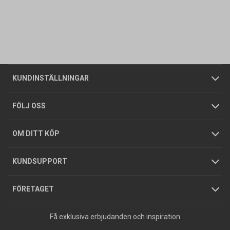
Kontakta oss
Vanliga frågor
Om oss
Butiker
Allmänna försäljningsvillkor
Företagskund
/
Privatkund
KUNDINSTÄLLNINGAR
Tjänster
Foldrar och kataloger
Integritetspolicy
FÖLJ OSS
Hållbarhet
Köpguider
GDPR
OM DITT KÖP
Jobba hos oss
Varumärken
KUNDSUPPORT
Press
FÖRETAGET
Få exklusiva erbjudanden och inspiration