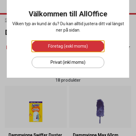
Välkommen till AllOffice
Städ & Hygien
Städredskap
Dammvippor
Vilken typ av kund är du? Du kan alltid justera ditt val längst
ner på sidan.
Dammvippor
Företag (exkl moms)
Dammvippor
(18)
Doseringsutrustning
(58)
Fönsterpu
Privat (inkl moms)
SORTERA
FILTRERA
18 produkter
Dammvippa Swiffer Duster
Dammvippa Max 60cm