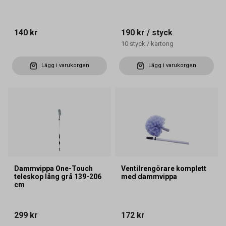
140 kr
190 kr
/ styck
10
styck
/
kartong
Lägg i varukorgen
Lägg i varukorgen
Dammvippa One-Touch
Ventilrengörare komplett
teleskop lång grå 139-206
med dammvippa
cm
299 kr
172 kr