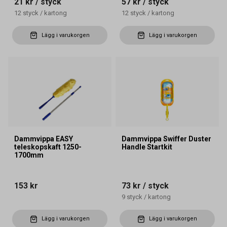
21 kr
/ styck
57 kr
/ styck
12
styck
/
kartong
12
styck
/
kartong
Lägg i varukorgen
Lägg i varukorgen
Dammvippa EASY
Dammvippa Swiffer Duster
teleskopskaft 1250-
Handle Startkit
1700mm
153 kr
73 kr
/ styck
9
styck
/
kartong
Lägg i varukorgen
Lägg i varukorgen