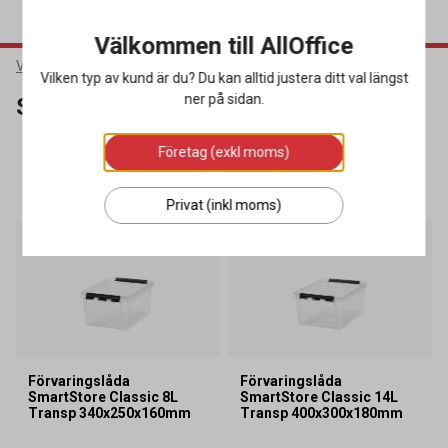
Välkommen till AllOffice
Varumärken
SmartStore
Vilken typ av kund är du? Du kan alltid justera ditt val längst
ner på sidan.
SmartStore
Företag (exkl moms)
SORTERA
FILTRERA
22 produkter
Privat (inkl moms)
Förvaringslåda
Förvaringslåda
SmartStore Classic 8L
SmartStore Classic 14L
Transp 340x250x160mm
Transp 400x300x180mm