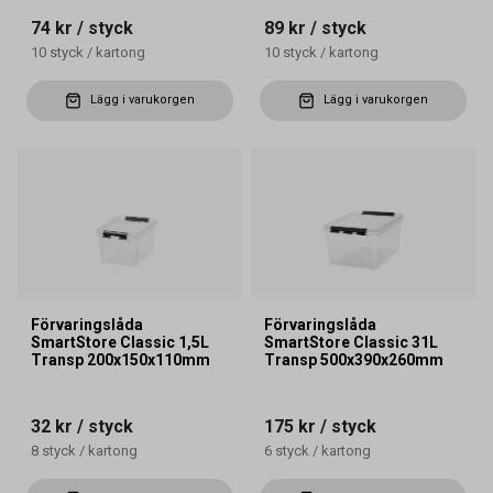
74 kr
/ styck
89 kr
/ styck
10
styck
/
kartong
10
styck
/
kartong
Lägg i varukorgen
Lägg i varukorgen
Förvaringslåda
Förvaringslåda
SmartStore Classic 1,5L
SmartStore Classic 31L
Transp 200x150x110mm
Transp 500x390x260mm
32 kr
/ styck
175 kr
/ styck
8
styck
/
kartong
6
styck
/
kartong