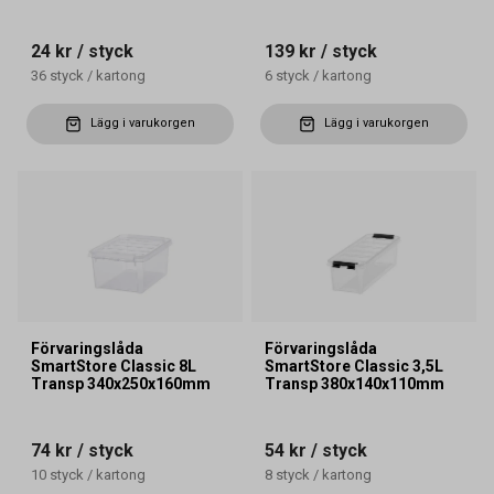
24 kr
/ styck
139 kr
/ styck
36
styck
/
kartong
6
styck
/
kartong
Lägg i varukorgen
Lägg i varukorgen
Förvaringslåda
Förvaringslåda
SmartStore Classic 8L
SmartStore Classic 3,5L
Transp 340x250x160mm
Transp 380x140x110mm
74 kr
/ styck
54 kr
/ styck
10
styck
/
kartong
8
styck
/
kartong