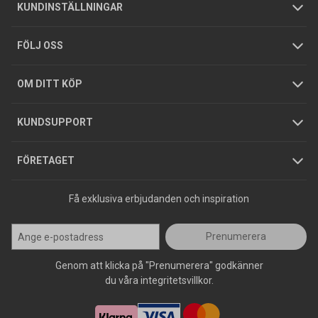
Om oss
Butiker
Allmänna försäljningsvillkor
Företagskund
/
Privatkund
KUNDINSTÄLLNINGAR
Tjänster
Foldrar och kataloger
Integritetspolicy
FÖLJ OSS
Hållbarhet
Köpguider
GDPR
OM DITT KÖP
Jobba hos oss
Varumärken
KUNDSUPPORT
Press
FÖRETAGET
Få exklusiva erbjudanden och inspiration
Prenumerera
Genom att klicka på "Prenumerera" godkänner
du våra integritetsvillkor.