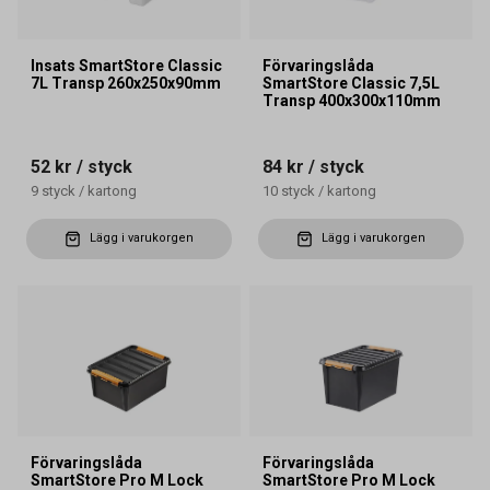
Insats SmartStore Classic
Förvaringslåda
7L Transp 260x250x90mm
SmartStore Classic 7,5L
Transp 400x300x110mm
52 kr
/ styck
84 kr
/ styck
9
styck
/
kartong
10
styck
/
kartong
Lägg i varukorgen
Lägg i varukorgen
Förvaringslåda
Förvaringslåda
SmartStore Pro M Lock
SmartStore Pro M Lock