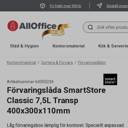
Fri frakt över 995 kr
Beställ innan
Städ & Hygien
Kontorsmaterial
Kök & Serveri
Kontorsmaterial
Sortera & Förvara
Förvaringslådor
Artikelnummer
64350234
Förvaringslåda SmartStore
Classic 7,5L Transp
400x300x110mm
Låg förvaringsbox lämplig för kontoret. Speciellt anpassad