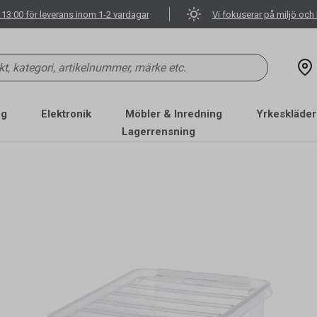
 13:00 för leverans inom 1-2 vardagar
Vi fokuserar på miljö och 
ng
Elektronik
Möbler & Inredning
Yrkeskläder
Lagerrensning