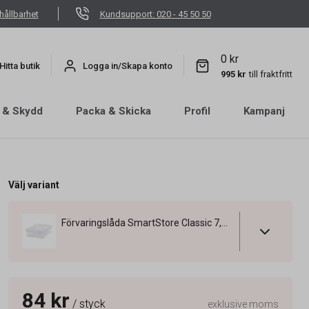
hållbarhet
Kundsupport: 020 - 45 50 50
0 kr
Hitta butik
Logga in/Skapa konto
995 kr
till fraktfritt
 & Skydd
Packa & Skicka
Profil
Kampanj
Välj variant
Förvaringslåda SmartStore Classic 7,5L Transp 400x300x110mm
84 kr
/ styck
exklusive moms