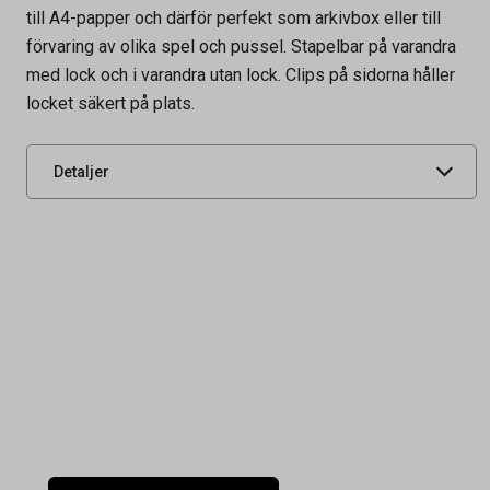
till A4-papper och därför perfekt som arkivbox eller till
Artikelnummer
64350234
förvaring av olika spel och pussel. Stapelbar på varandra
Tidigare artikelnummer
46317,64350228
med lock och i varandra utan lock. Clips på sidorna håller
locket säkert på plats.
Leverantörens
3589141
artikelnummer
UNSPSC
44111515
Detaljer