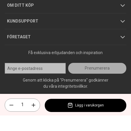
Hållbarhet
Köpguider
GDPR
OM DITT KÖP
Jobba hos oss
Varumärken
KUNDSUPPORT
Press
FÖRETAGET
Få exklusiva erbjudanden och inspiration
Prenumerera
Genom att klicka på "Prenumerera" godkänner
du våra integritetsvillkor.
Lägg i varukorgen