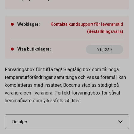
Webblager
:
Kontakta kundsupport för leveranstid
(Beställningsvara)
Visa butikslager
:
Välj butik
Förvaringsbox för tuffa tag! Slagtålig box som tål höga
temperaturförändringar samt tunga och vassa föremål, kan
Artikelnummer
64350237
kompletteras med insatser. Boxarna staplas stadigt på
Tidigare artikelnummer
35283
varandra och i varandra. Perfekt förvaringsbox för såväl
hemmafixare som yrkesfolk. 50 liter.
Leverantörens
3196090
artikelnummer
UNSPSC
44111515
Detaljer