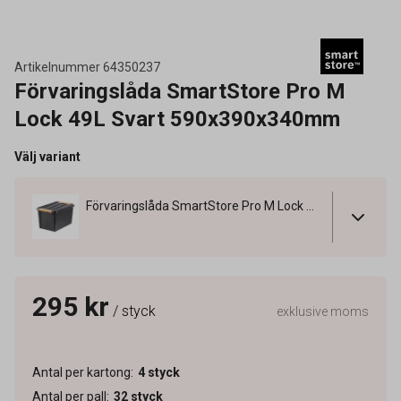
Artikelnummer
64350237
Förvaringslåda SmartStore Pro M
Lock 49L Svart 590x390x340mm
Välj variant
Förvaringslåda SmartStore Pro M Lock 49L Svart 590x390x340mm
295 kr
/ styck
exklusive moms
Antal per kartong
:
4
styck
Antal per pall
:
32
styck