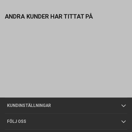
ANDRA KUNDER HAR TITTAT PÅ
Kontakta oss
Vanliga frågor
Om oss
Butiker
Allmänna försäljningsvillkor
Företagskund
/
Privatkund
KUNDINSTÄLLNINGAR
Tjänster
Foldrar och kataloger
Integritetspolicy
FÖLJ OSS