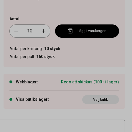
Antal
Lägg i varukorgen
Antal per kartong
:
10
styck
Antal per pall
:
160
styck
Webblager
:
Redo att skickas (100+ i lager)
Visa butikslager
:
Välj butik