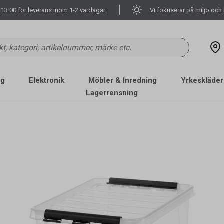
 13:00 för leverans inom 1-2 vardagar
Vi fokuserar på miljö och 
ng
Elektronik
Möbler & Inredning
Yrkeskläder
Lagerrensning