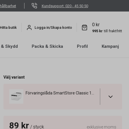
hållbarhet
Kundsupport: 020 - 45 50 50
0 kr
Hitta butik
Logga in/Skapa konto
995 kr
till fraktfritt
 & Skydd
Packa & Skicka
Profil
Kampanj
Välj variant
Förvaringslåda SmartStore Classic 14L Transp 400x300x180mm
89 kr
/ styck
exklusive moms