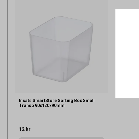
Insats SmartStore Sorting Box Small
Transp 90x120x90mm
12 kr