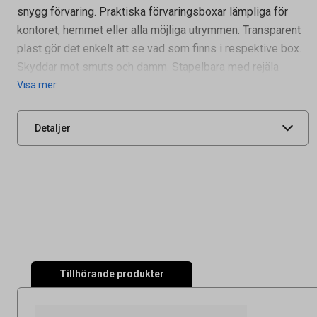
snygg förvaring. Praktiska förvaringsboxar lämpliga för
kontoret, hemmet eller alla möjliga utrymmen. Transparent
Artikelnummer
64350163
plast gör det enkelt att se vad som finns i respektive box.
Tidigare artikelnummer
35383
Skyddar mot smuts och damm. Stapelbara med rejäla
Leverantörens
3508390
Visa mer
artikelnummer
UNSPSC
44111515
Detaljer
Tillhörande produkter