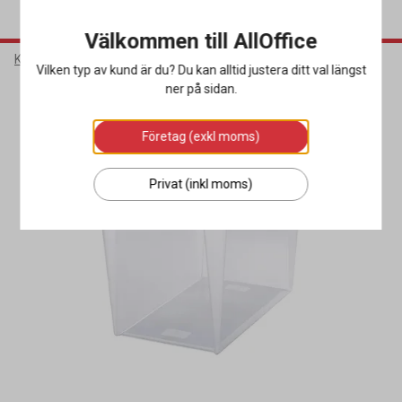
Välkommen till AllOffice
Kontorsmaterial
Sortera & Förvara
Förvaringslådor
Vilken typ av kund är du? Du kan alltid justera ditt val längst
ner på sidan.
Företag (exkl moms)
Privat (inkl moms)