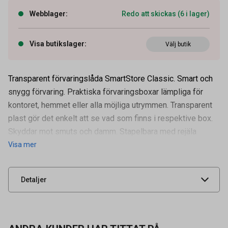
Webblager
:
Redo att skickas (6 i lager)
Visa butikslager
:
Välj butik
Transparent förvaringslåda SmartStore Classic. Smart och
snygg förvaring. Praktiska förvaringsboxar lämpliga för
kontoret, hemmet eller alla möjliga utrymmen. Transparent
plast gör det enkelt att se vad som finns i respektive box.
Artikelnummer
64350319
Skyddar mot smuts och damm. Stapelbara med rejäla
Visa mer
Leverantörens
3477070
artikelnummer
UNSPSC
44111515
Detaljer