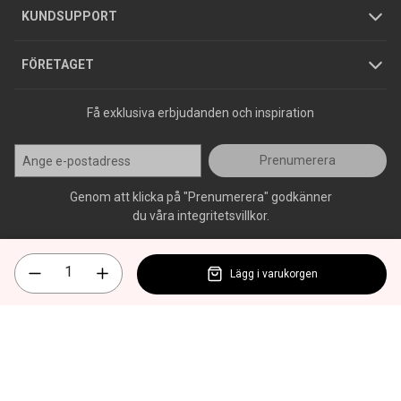
Jobba hos oss
Varumärken
KUNDSUPPORT
Press
FÖRETAGET
Få exklusiva erbjudanden och inspiration
Prenumerera
Genom att klicka på "Prenumerera" godkänner
du våra integritetsvillkor.
Lägg i varukorgen