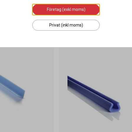
Företag (exkl moms)
749 kr
Privat (inkl moms)
g i varukorgen
Lägg i varukorgen