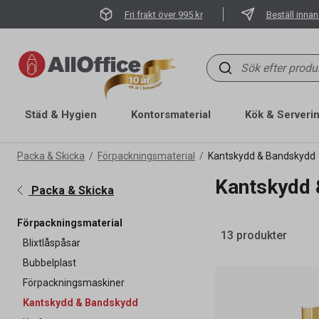
Fri frakt över 995 kr
Beställ innan
Städ & Hygien
Kontorsmaterial
Kök & Serveri
Packa & Skicka
Förpackningsmaterial
Kantskydd & Bandskydd
Kantskydd
Packa & Skicka
Förpackningsmaterial
13 produkter
Blixtlåspåsar
Bubbelplast
Förpackningsmaskiner
Kantskydd & Bandskydd