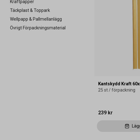
Kraftpapper
Täckplast & Toppark
Wellpapp & Pallmellanlägg
Övrigt Förpackningsmaterial
Kantskydd Kraft 6
25 st / förpackning
239 kr
Läg