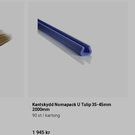
Kantskydd Nomapack U Tulip 35-45mm
2000mm
90 st / kartong
1 945 kr