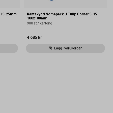
e 15-25mm
Kantskydd Nomapack U Tulip Corner 5-15
100x100mm
900 st / kartong
4 685 kr
Lägg i varukorgen