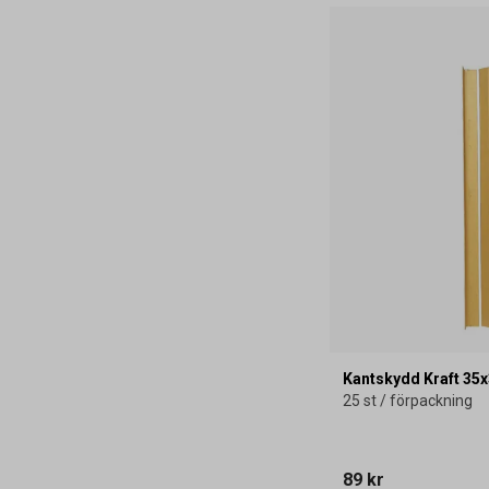
Kantskydd Kraft 3
25 st / förpackning
89 kr