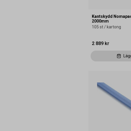
Kantskydd Nomapa
2000mm
105 st / kartong
2 889 kr
Läg