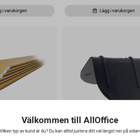
g i varukorgen
Lägg i varukorgen
Välkommen till AllOffice
Vilken typ av kund är du? Du kan alltid justera ditt val längst ner på sidan
0x60x3x100mm 600 st
Bandskydd Plast utan piggar 45x
2000 st / förpackning