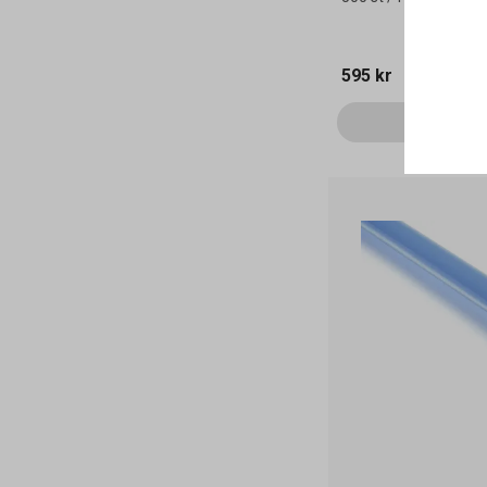
595 kr
Läg