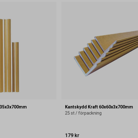
5x35x3x700mm
Kantskydd Kraft 60x60x3x700mm
25 st / förpackning
179 kr