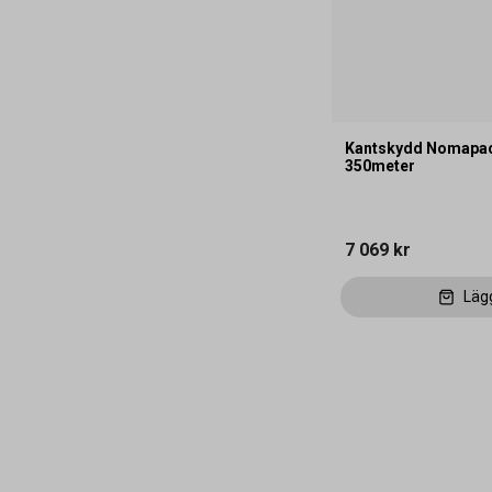
Kantskydd Nomapa
350meter
7 069 kr
Läg