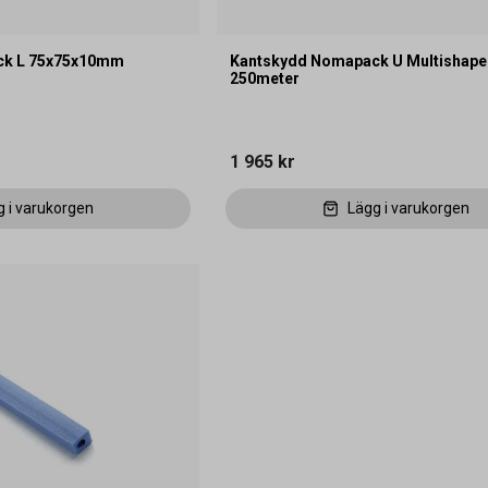
ck L 75x75x10mm
Kantskydd Nomapack U Multishap
250meter
1 965 kr
g i varukorgen
Lägg i varukorgen