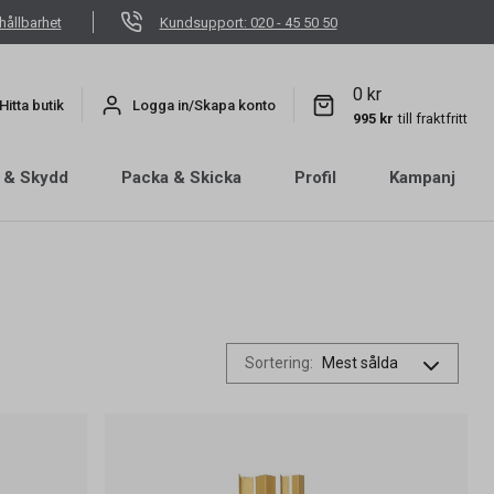
hållbarhet
Kundsupport: 020 - 45 50 50
0 kr
Hitta butik
Logga in/Skapa konto
995 kr
till fraktfritt
 & Skydd
Packa & Skicka
Profil
Kampanj
Sortering
: