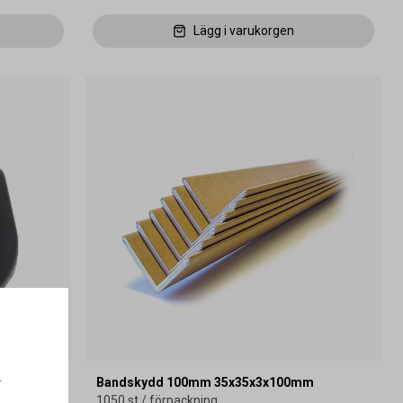
Lägg i varukorgen
.
35x2mm
Bandskydd 100mm 35x35x3x100mm
1050 st / förpackning