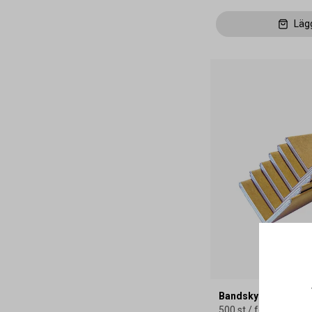
Läg
Bandskydd Kraft 6
500 st / förpackning