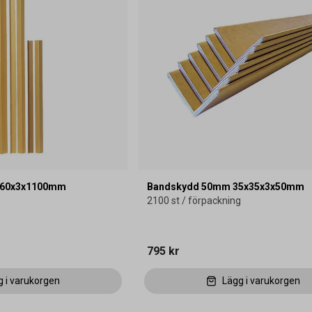
0x60x3x1100mm
Bandskydd 50mm 35x35x3x50mm
2100 st / förpackning
795 kr
g i varukorgen
Lägg i varukorgen