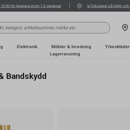
 13:00 för leverans inom 1-2 vardagar
Vi fokuserar på miljö och 
ng
Elektronik
Möbler & Inredning
Yrkeskläder
Lagerrensning
 & Bandskydd