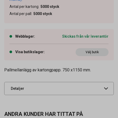
Antal per kartong
:
5000
styck
Antal per pall
:
5000
styck
Webblager
:
Skickas från vår leverantör
Visa butikslager
:
Artikelnummer
Välj butik
45010031
Vikt
150 g
Pallmellanlägg av kartongpapp. 750 x1150 mm.
Leverantörens
00795490
artikelnummer
UNSPSC
14121500
Detaljer
ANDRA KUNDER HAR TITTAT PÅ