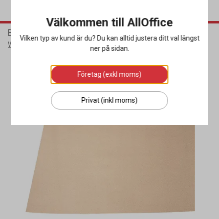
Välkommen till AllOffice
Packa & Skicka
Förpackningsmaterial
Vilken typ av kund är du? Du kan alltid justera ditt val längst
Wellpapp & Pallmellanlägg
ner på sidan.
Företag (exkl moms)
Privat (inkl moms)