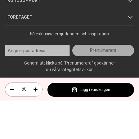
KUNDSUPPORT
Press
FÖRETAGET
Få exklusiva erbjudanden och inspiration
Prenumerera
Genom att klicka på "Prenumerera" godkänner
du våra integritetsvillkor.
Lägg i varukorgen