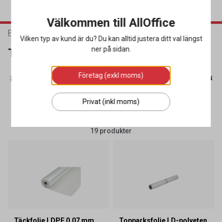
Välkommen till AllOffice
Packa & Skicka
Förpackningsmaterial
Täckplast & Toppark
Vilken typ av kund är du? Du kan alltid justera ditt val längst
ner på sidan.
Täckplast & Toppark
Företag (exkl moms)
aftpapper
(16)
Täckplast & Toppark
(19)
Wellpapp & Pall
Privat (inkl moms)
SORTERA
FILTRERA
19 produkter
Täckfolie LDPE 0.07 mm
Topparksfolie LD-polyeten