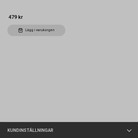
479 kr
Lägg i varukorgen
Kontakta oss
Vanliga frågor
Om oss
Butiker
Allmänna försäljningsvillkor
Företagskund
/
Privatkund
KUNDINSTÄLLNINGAR