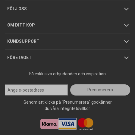
Tjänster
Foldrar och kataloger
Integritetspolicy
FÖLJ OSS
Hållbarhet
Köpguider
GDPR
OM DITT KÖP
Jobba hos oss
Varumärken
KUNDSUPPORT
Press
FÖRETAGET
Få exklusiva erbjudanden och inspiration
Prenumerera
Genom att klicka på "Prenumerera" godkänner
du våra integritetsvillkor.