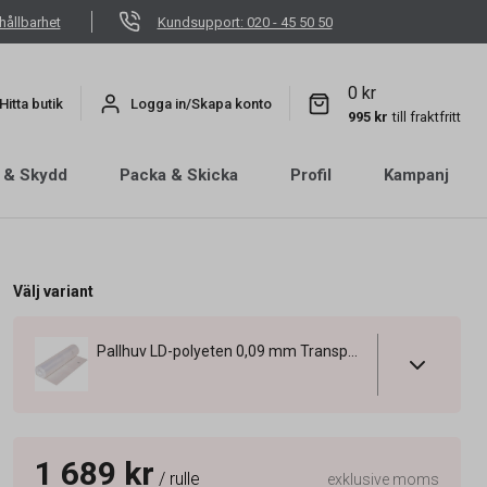
hållbarhet
Kundsupport: 020 - 45 50 50
0 kr
Hitta butik
Logga in/Skapa konto
995 kr
till fraktfritt
 & Skydd
Packa & Skicka
Profil
Kampanj
Välj variant
Pallhuv LD-polyeten 0,09 mm Transparent 125/85x125cm
1 689 kr
/ rulle
exklusive moms