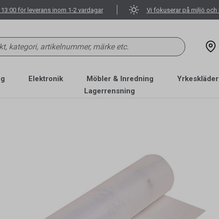
 13:00 för leverans inom 1-2 vardagar
Vi fokuserar på miljö och 
ng
Elektronik
Möbler & Inredning
Yrkeskläder
Lagerrensning