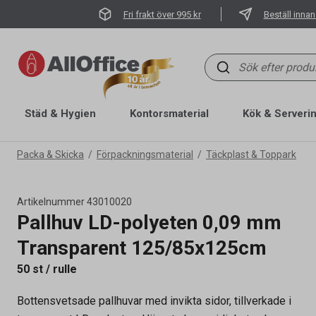
Fri frakt över 995 kr
Beställ innan
Städ & Hygien
Kontorsmaterial
Kök & Serveri
Packa & Skicka
Förpackningsmaterial
Täckplast & Toppark
Artikelnummer
43010020
Pallhuv LD-polyeten 0,09 mm
Transparent 125/85x125cm
50 st / rulle
Bottensvetsade pallhuvar med invikta sidor, tillverkade i