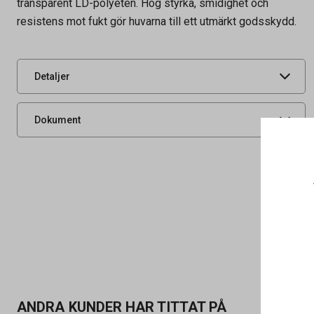
transparent LD-polyeten. Hög styrka, smidighet och
Artikelnummer
43010020
resistens mot fukt gör huvarna till ett utmärkt godsskydd.
Leverantörens
00841942
artikelnummer
UNSPSC
24112500
Detaljer
Säkerhetsdatablad
Produktdatablad
Dokument
ANDRA KUNDER HAR TITTAT PÅ