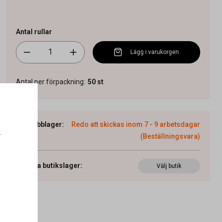
Antal rullar
Lägg i varukorgen
Antal per förpackning
:
50
st
Webblager
:
Redo att skickas inom 7 - 9 arbetsdagar
.
(Beställningsvara)
Visa butikslager
:
Välj butik