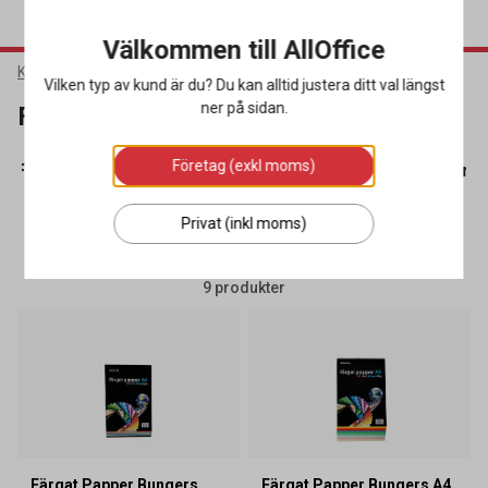
Välkommen till AllOffice
Kontorsmaterial
Kontorspapper
Färgat papper
Vilken typ av kund är du? Du kan alltid justera ditt val längst
ner på sidan.
Färgat papper
Företag (exkl moms)
Fotopapper
(15)
Färgat papper
(9)
Kopieringspapper
(4
Privat (inkl moms)
SORTERA
FILTRERA
9 produkter
Färgat Papper Bungers
Färgat Papper Bungers A4