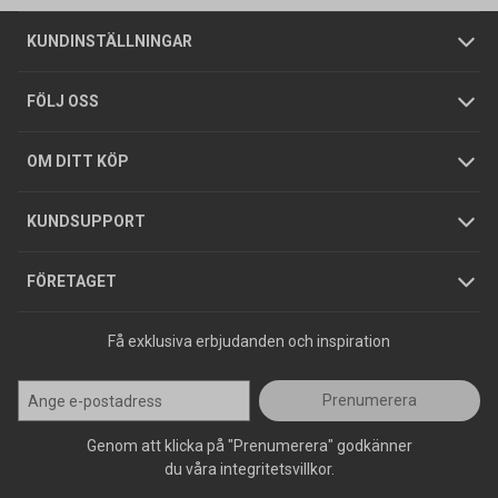
Om oss
Butiker
Allmänna försäljningsvillkor
Företagskund
/
Privatkund
KUNDINSTÄLLNINGAR
Tjänster
Foldrar och kataloger
Integritetspolicy
FÖLJ OSS
Hållbarhet
Köpguider
GDPR
OM DITT KÖP
Jobba hos oss
Varumärken
KUNDSUPPORT
Press
FÖRETAGET
Få exklusiva erbjudanden och inspiration
Prenumerera
Genom att klicka på "Prenumerera" godkänner
du våra integritetsvillkor.