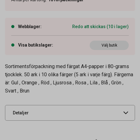
Webblager
:
Redo att skickas (10 i lager)
Visa butikslager
:
Välj butik
Artikelnummer
21012130
Sortimentsförpackning med färgat A4-papper i 80-grams
Vikt
80 g
tjocklek. 50 ark i 10 olika färger (5 ark i varje färg). Färgerna
OEM-nummer
BUN875080
är: Gul , Orange , Röd , Ljusrosa , Rosa , Lila , Blå , Grön ,
Svart , Brun
Leverantörens
BUN875080
artikelnummer
UNSPSC
14111800
Detaljer