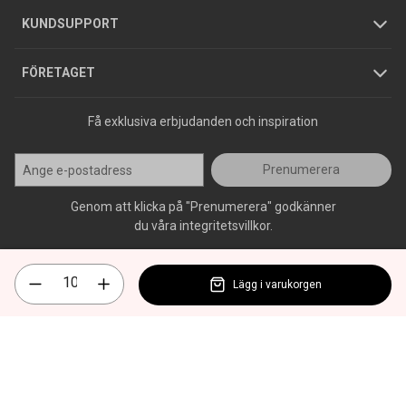
Jobba hos oss
Varumärken
KUNDSUPPORT
Press
FÖRETAGET
Få exklusiva erbjudanden och inspiration
Prenumerera
Genom att klicka på "Prenumerera" godkänner
du våra integritetsvillkor.
Lägg i varukorgen