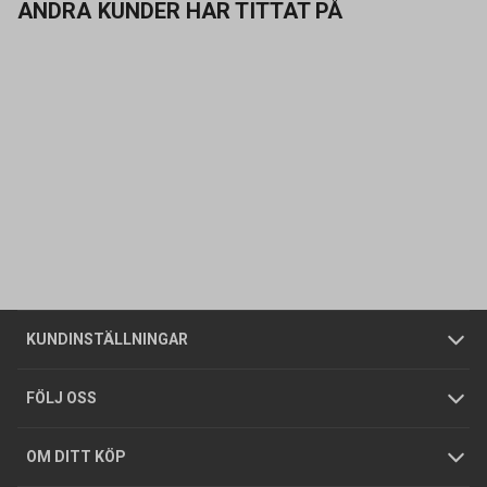
ANDRA KUNDER HAR TITTAT PÅ
Kontakta oss
Vanliga frågor
Om oss
Butiker
Allmänna försäljningsvillkor
Företagskund
/
Privatkund
KUNDINSTÄLLNINGAR
Tjänster
Foldrar och kataloger
Integritetspolicy
FÖLJ OSS
Hållbarhet
Köpguider
GDPR
OM DITT KÖP