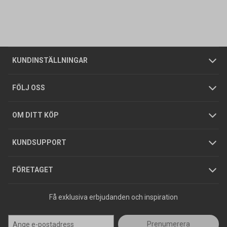
Vanliga frågor
Om oss
Butiker
Allmänna försäljningsvillkor
Företagskund
/
Privatkund
KUNDINSTÄLLNINGAR
Tjänster
Foldrar och kataloger
Integritetspolicy
FÖLJ OSS
Hållbarhet
Köpguider
GDPR
OM DITT KÖP
Jobba hos oss
Varumärken
KUNDSUPPORT
Press
FÖRETAGET
Få exklusiva erbjudanden och inspiration
Prenumerera