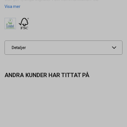
Visa mer
Hålat / Ohålat
Ohålat
Tidigare artikelnummer
46260,9622450
Leverantörens
88042254
artikelnummer
UNSPSC
14111800
Detaljer
ANDRA KUNDER HAR TITTAT PÅ
Kontakta oss