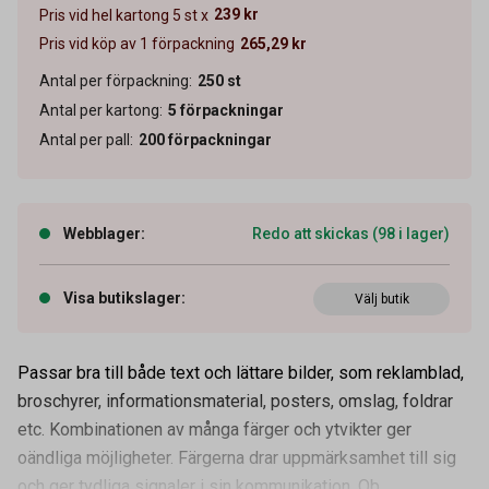
239 kr
Pris vid hel kartong 5 st x
Pris vid köp av 1 förpackning
265,29 kr
Antal per förpackning
:
250
st
Antal per kartong
:
5
förpackningar
Antal per pall
:
200
förpackningar
Webblager
:
Redo att skickas (98 i lager)
Visa butikslager
:
Välj butik
Artikelnummer
21010021
Passar bra till både text och lättare bilder, som reklamblad,
broschyrer, informationsmaterial, posters, omslag, foldrar
Mått (B x H)
210 x 297 mm
etc. Kombinationen av många färger och ytvikter ger
Format
A4
oändliga möjligheter. Färgerna drar uppmärksamhet till sig
Pappersvikt
120 g/m2
och ger tydliga signaler i sin kommunikation. Ob