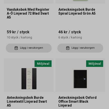
Vaxduksbok Med Register
Anteckningsbok Burde
A-Ö Linjerad 72 Blad Svart
Spiral Linjerad Grön A5
A5
59 kr
/ styck
46 kr
/ styck
10
styck
/
kartong
6
styck
/
kartong
Lägg i varukorgen
Lägg i varukorgen
Miljöval
Miljöval
Anteckningsbok Burde
Anteckningsbok Oxford
Linnetextil Linjerad Svart
Office Smart Black
A5
Linjerad