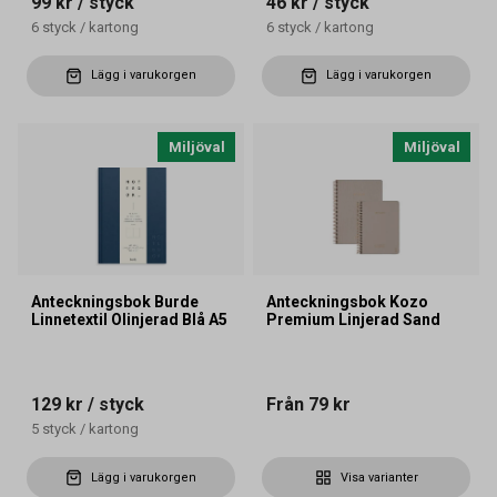
99 kr
/ styck
46 kr
/ styck
6
styck
/
kartong
6
styck
/
kartong
Lägg i varukorgen
Lägg i varukorgen
Miljöval
Miljöval
Anteckningsbok Burde
Anteckningsbok Kozo
Linnetextil Olinjerad Blå A5
Premium Linjerad Sand
129 kr
/ styck
Från
79 kr
5
styck
/
kartong
Lägg i varukorgen
Visa varianter