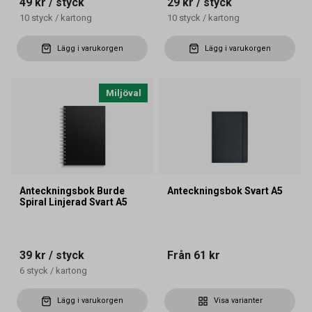
49 kr
/ styck
29 kr
/ styck
10
styck
/
kartong
10
styck
/
kartong
Lägg i varukorgen
Lägg i varukorgen
Miljöval
Anteckningsbok Burde
Anteckningsbok Svart A5
Spiral Linjerad Svart A5
39 kr
/ styck
Från
61 kr
6
styck
/
kartong
Lägg i varukorgen
Visa varianter