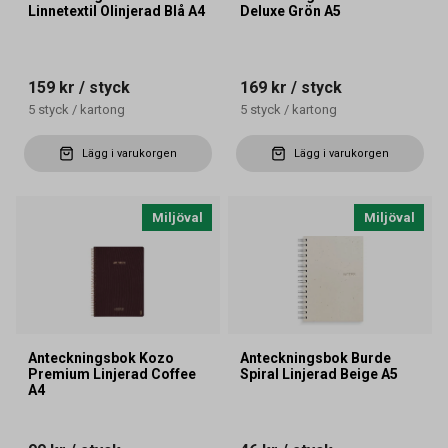
Linnetextil Olinjerad Blå A4
Deluxe Grön A5
159 kr
/ styck
169 kr
/ styck
5
styck
/
kartong
5
styck
/
kartong
Lägg i varukorgen
Lägg i varukorgen
Miljöval
Miljöval
Anteckningsbok Kozo
Anteckningsbok Burde
Premium Linjerad Coffee
Spiral Linjerad Beige A5
A4