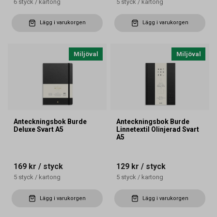
6
styck
/
kartong
5
styck
/
kartong
Lägg i varukorgen
Lägg i varukorgen
Miljöval
Miljöval
Anteckningsbok Burde
Anteckningsbok Burde
Deluxe Svart A5
Linnetextil Olinjerad Svart
A5
169 kr
/ styck
129 kr
/ styck
5
styck
/
kartong
5
styck
/
kartong
Lägg i varukorgen
Lägg i varukorgen