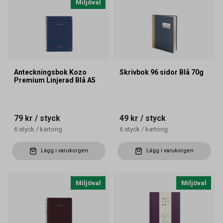
Miljöval
Anteckningsbok Kozo
Skrivbok 96 sidor Blå 70g
Premium Linjerad Blå A5
79 kr
/ styck
49 kr
/ styck
6
styck
/
kartong
6
styck
/
kartong
Lägg i varukorgen
Lägg i varukorgen
Miljöval
Miljöval