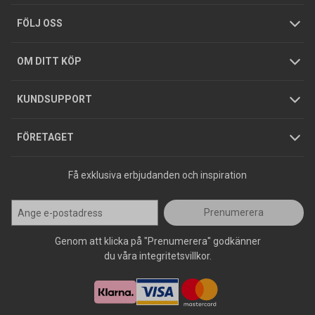
Tjänster
Foldrar och kataloger
Integritetspolicy
FÖLJ OSS
Hållbarhet
Köpguider
GDPR
OM DITT KÖP
Jobba hos oss
Varumärken
KUNDSUPPORT
Press
FÖRETAGET
Få exklusiva erbjudanden och inspiration
Prenumerera
Genom att klicka på "Prenumerera" godkänner
du våra integritetsvillkor.