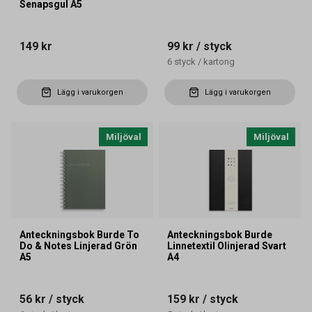
Senapsgul A5
149 kr
99 kr
/ styck
6
styck
/
kartong
Lägg i varukorgen
Lägg i varukorgen
Miljöval
Miljöval
Anteckningsbok Burde To
Anteckningsbok Burde
Do & Notes Linjerad Grön
Linnetextil Olinjerad Svart
A5
A4
56 kr
/ styck
159 kr
/ styck