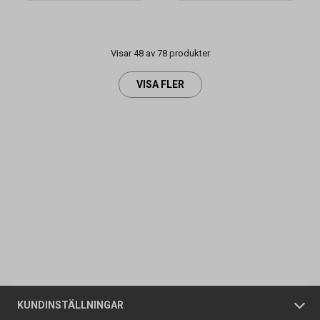
Visar 48 av 78 produkter
VISA FLER
Kontakta oss
Vanliga frågor
Om oss
Butiker
Allmänna försäljningsvillkor
Företagskund
/
Privatkund
KUNDINSTÄLLNINGAR