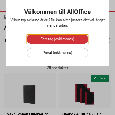
Välkommen till AllOffice
Kontorsmaterial
Block & Blanketter
Anteckningsböcker
Vilken typ av kund är du? Du kan alltid justera ditt val längst
ner på sidan.
Anteckningsböcker
Företag (exkl moms)
ingsblock
(17)
Anteckningsböcker
(78)
Blanketter
(36)
Privat (inkl moms)
SORTERA
FILTRERA
78 produkter
Miljöval
Vaxduksbok Linjerad 72
Kinabok AllOffice 96 sid