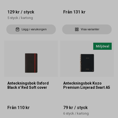
129 kr
/ styck
Från
131 kr
5
styck
/
kartong
Lägg i varukorgen
Visa varianter
Miljöval
Anteckningsbok Oxford
Anteckningsbok Kozo
Black n' Red Soft cover
Premium Linjerad Svart A5
Från
110 kr
79 kr
/ styck
6
styck
/
kartong