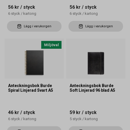
56 kr
/ styck
56 kr
/ styck
6
styck
/
kartong
6
styck
/
kartong
Lägg i varukorgen
Lägg i varukorgen
Miljöval
Anteckningsbok Burde
Anteckningsbok Burde
Spiral Linjerad Svart A5
Soft Linjerad 96 blad A5
46 kr
/ styck
59 kr
/ styck
6
styck
/
kartong
5
styck
/
kartong