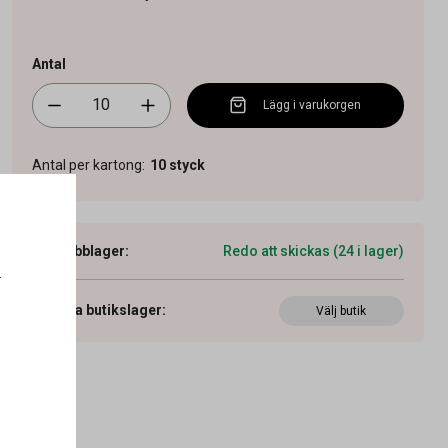
Antal
Lägg i varukorgen
Antal per kartong
:
10
styck
Webblager
:
Redo att skickas (24 i lager)
.
Visa butikslager
:
Välj butik