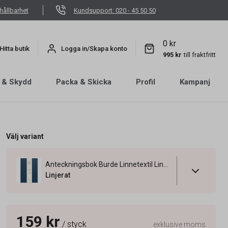
hållbarhet
Kundsupport: 020 - 45 50 50
0 kr
Hitta butik
Logga in/Skapa konto
995 kr
till fraktfritt
 & Skydd
Packa & Skicka
Profil
Kampanj
Välj variant
Anteckningsbok Burde Linnetextil Linjerad Blå A4
Linjerat
159 kr
/ styck
exklusive moms