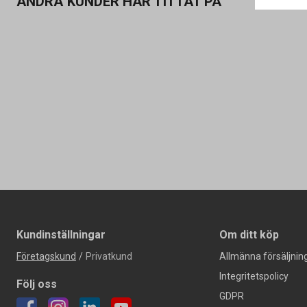
ANDRA KUNDER HAR TITTAT PÅ
Kundinställningar
Om ditt köp
Företagskund
/
Privatkund
Allmänna försäljning
Integritetspolicy
Följ oss
GDPR