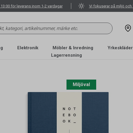
 13:00 för leverans inom 1-2 vardagar
Vi fokuserar på miljö och 
ng
Elektronik
Möbler & Inredning
Yrkeskläder
Lagerrensning
Miljöval