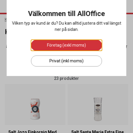
Välkommen till AllOffice
Kök & Servering
Livsmedel & Dryck
Kryddor & Såser
Vilken typ av kund är du? Du kan alltid justera ditt val längst
ner på sidan.
Kryddor & Såser
Företag (exkl moms)
or & Snacks
(48)
Kryddor & Såser
(23)
Läsk & Energidryc
Privat (inkl moms)
SORTERA
FILTRERA
23 produkter
Salt Jozo Finkornig Med
Salt Santa Maria Extra Fine