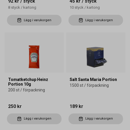
92 kr
/ styck
45 kr
/ styck
8
styck
/
kartong
10
styck
/
kartong
Lägg i varukorgen
Lägg i varukorgen
Tomatketchup Heinz
Salt Santa Maria Portion
Portion 10g
1500 st / förpackning
200 st / förpackning
250 kr
189 kr
Lägg i varukorgen
Lägg i varukorgen