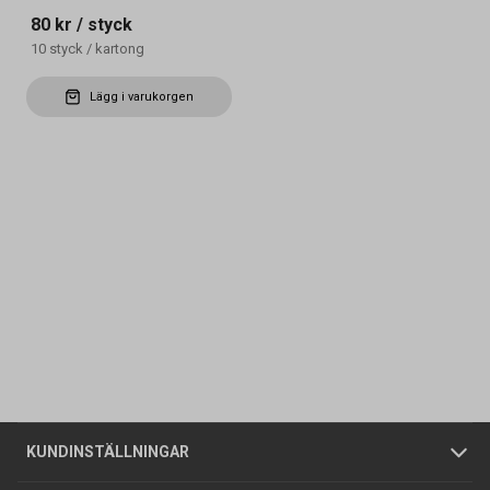
80 kr
/ styck
10
styck
/
kartong
Lägg i varukorgen
Kontakta oss
Vanliga frågor
Om oss
Butiker
Allmänna försäljningsvillkor
Företagskund
/
Privatkund
KUNDINSTÄLLNINGAR