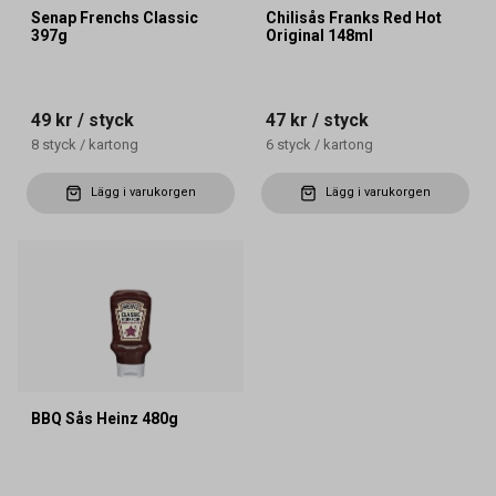
Senap Frenchs Classic
Chilisås Franks Red Hot
397g
Original 148ml
49 kr
/ styck
47 kr
/ styck
8
styck
/
kartong
6
styck
/
kartong
Lägg i varukorgen
Lägg i varukorgen
BBQ Sås Heinz 480g