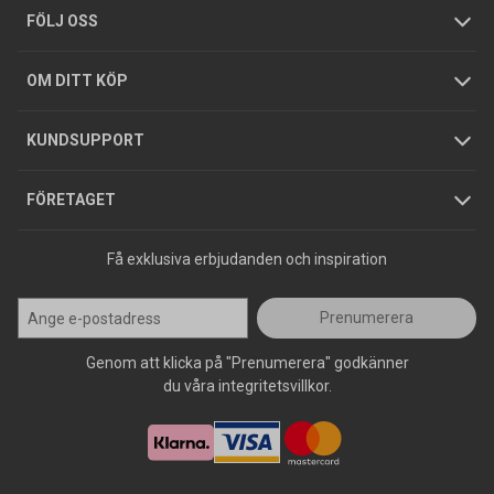
Tjänster
Foldrar och kataloger
Integritetspolicy
FÖLJ OSS
Hållbarhet
Köpguider
GDPR
OM DITT KÖP
Jobba hos oss
Varumärken
KUNDSUPPORT
Press
FÖRETAGET
Få exklusiva erbjudanden och inspiration
Prenumerera
Genom att klicka på "Prenumerera" godkänner
du våra integritetsvillkor.