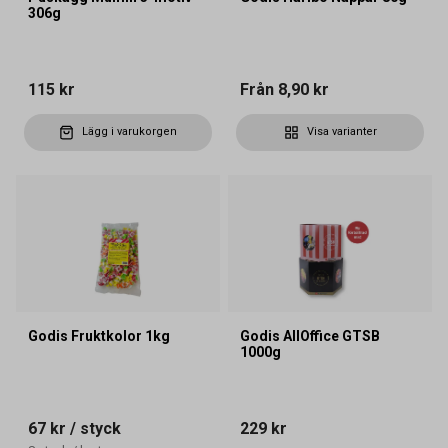
306g
115 kr
Från
8,90 kr
Lägg i varukorgen
Visa varianter
Godis Fruktkolor 1kg
Godis AllOffice GTSB
1000g
67 kr
/ styck
229 kr