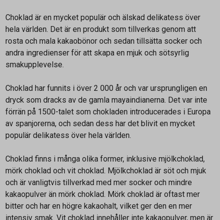
Choklad är en mycket populär och älskad delikatess över
hela världen. Det är en produkt som tillverkas genom att
rosta och mala kakaobönor och sedan tillsätta socker och
andra ingredienser för att skapa en mjuk och sötsyrlig
smakupplevelse.
Choklad har funnits i över 2 000 år och var ursprungligen en
dryck som dracks av de gamla mayaindianerna. Det var inte
förrän på 1500-talet som chokladen introducerades i Europa
av spanjorerna, och sedan dess har det blivit en mycket
populär delikatess över hela världen.
Choklad finns i många olika former, inklusive mjölkchoklad,
mörk choklad och vit choklad. Mjölkchoklad är söt och mjuk
och är vanligtvis tillverkad med mer socker och mindre
kakaopulver än mörk choklad. Mörk choklad är oftast mer
bitter och har en högre kakaohalt, vilket ger den en mer
intensiv smak. Vit choklad innehåller inte kakaopulver, men är