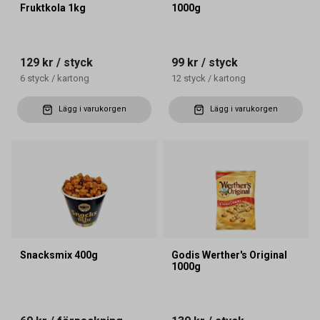
Fruktkola 1kg
1000g
129 kr
/ styck
99 kr
/ styck
6
styck
/
kartong
12
styck
/
kartong
Lägg i varukorgen
Lägg i varukorgen
Snacksmix 400g
Godis Werther's Original
1000g