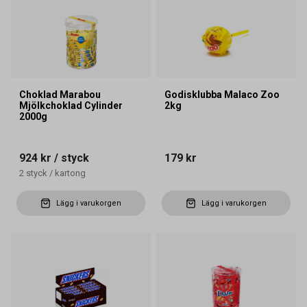
Choklad Marabou
Godisklubba Malaco Zoo
Mjölkchoklad Cylinder
2kg
2000g
924 kr
/ styck
179 kr
2
styck
/
kartong
Lägg i varukorgen
Lägg i varukorgen