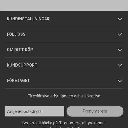
Vanliga frågor
Om oss
Butiker
Allmänna försäljningsvillkor
Företagskund
/
Privatkund
KUNDINSTÄLLNINGAR
Tjänster
Foldrar och kataloger
Integritetspolicy
FÖLJ OSS
Hållbarhet
Köpguider
GDPR
OM DITT KÖP
Jobba hos oss
Varumärken
KUNDSUPPORT
Press
FÖRETAGET
Få exklusiva erbjudanden och inspiration
Prenumerera
Genom att klicka på "Prenumerera" godkänner