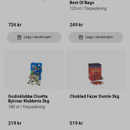
Best Of Bags
120 st / förpackning
724 kr
249 kr
Lägg i varukorgen
Lägg i varukorgen
Godisklubba Cloetta
Choklad Fazer Dumle 3kg
Björnar Klubbmix 2kg
180 st / förpackning
219 kr
519 kr