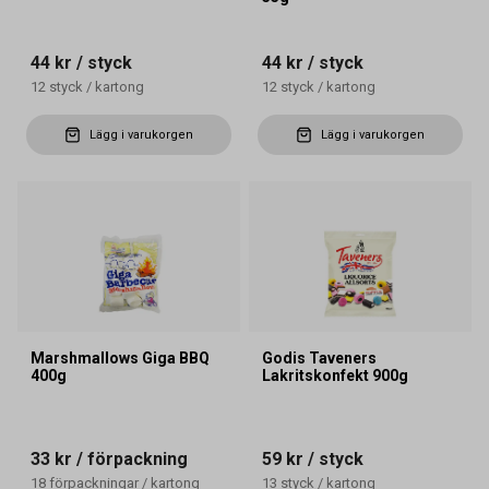
44 kr
/ styck
44 kr
/ styck
12
styck
/
kartong
12
styck
/
kartong
Lägg i varukorgen
Lägg i varukorgen
Marshmallows Giga BBQ
Godis Taveners
400g
Lakritskonfekt 900g
33 kr
/ förpackning
59 kr
/ styck
18
förpackningar
/
kartong
13
styck
/
kartong