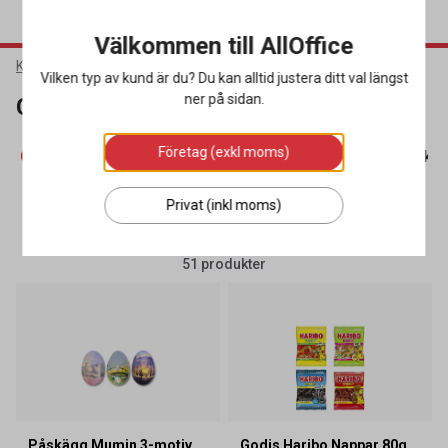
Välkommen till AllOffice
Kök & Servering
Livsmedel & Dryck
Choklad & Godis
Vilken typ av kund är du? Du kan alltid justera ditt val längst
ner på sidan.
Choklad & Godis
Företag (exkl moms)
Choklad & Godis
(51)
Kaffe
(167)
Kaffemjölk & Socke
Privat (inkl moms)
SORTERA
FILTRERA
51 produkter
Påskägg Mumin 3-motiv
Godis Haribo Nappar 80g