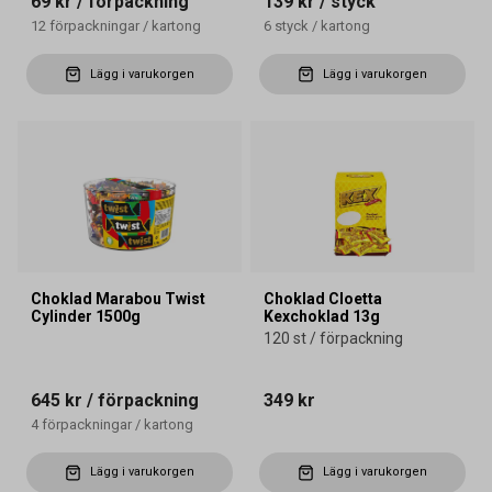
69 kr
/ förpackning
139 kr
/ styck
12
förpackningar
/
kartong
6
styck
/
kartong
Lägg i varukorgen
Lägg i varukorgen
Choklad Marabou Twist
Choklad Cloetta
Cylinder 1500g
Kexchoklad 13g
120 st / förpackning
645 kr
/ förpackning
349 kr
4
förpackningar
/
kartong
Lägg i varukorgen
Lägg i varukorgen