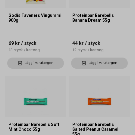
Godis Taveners Vingummi
Proteinbar Barebells
900g
Banana Dream 55g
69 kr
/ styck
44 kr
/ styck
13
styck
/
kartong
12
styck
/
kartong
Lägg i varukorgen
Lägg i varukorgen
Proteinbar Barebells Soft
Proteinbar Barebells
Mint Choco 55g
Salted Peanut Caramel
55g