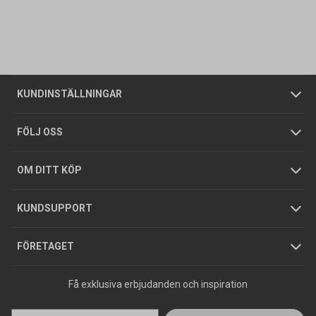
Kontakta oss
Vanliga frågor
Om oss
Butiker
Allmänna försäljningsvillkor
Företagskund
/
Privatkund
KUNDINSTÄLLNINGAR
Tjänster
Foldrar och kataloger
Integritetspolicy
FÖLJ OSS
Hållbarhet
Köpguider
GDPR
OM DITT KÖP
Jobba hos oss
Varumärken
KUNDSUPPORT
Press
FÖRETAGET
Få exklusiva erbjudanden och inspiration