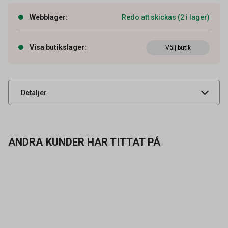
Webblager
:
Redo att skickas (2 i lager)
Artikelnummer
73090028
Visa butikslager
:
Välj butik
Leverantörens
9134905-10
artikelnummer
UNSPSC
52151600
Detaljer
ANDRA KUNDER HAR TITTAT PÅ