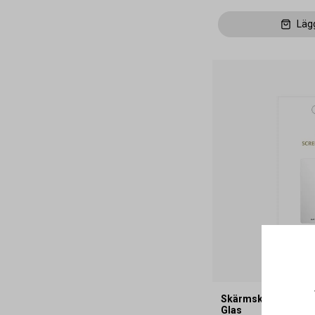
Läg
Skärmskydd Gear iP
Glas