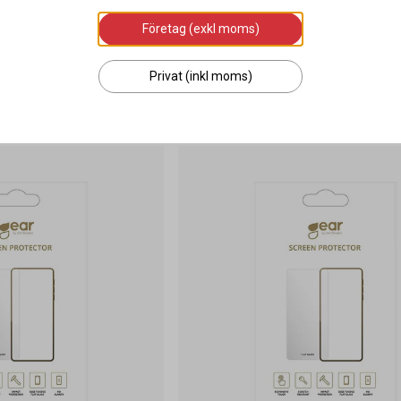
Företag (exkl moms)
279 kr
Privat (inkl moms)
g i varukorgen
Lägg i varukorgen