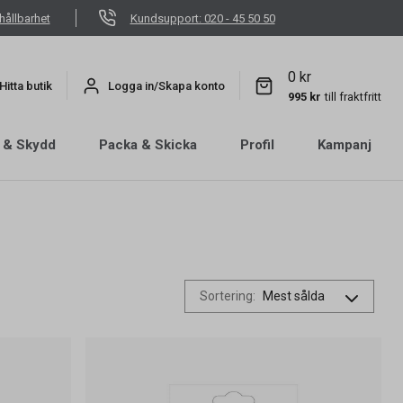
hållbarhet
Kundsupport: 020 - 45 50 50
0 kr
Hitta butik
Logga in/Skapa konto
995 kr
till fraktfritt
 & Skydd
Packa & Skicka
Profil
Kampanj
Sortering
: