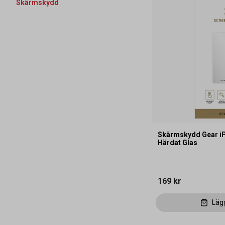
Skärmskydd
Skärmskydd Gear iP
Härdat Glas
169 kr
Läg