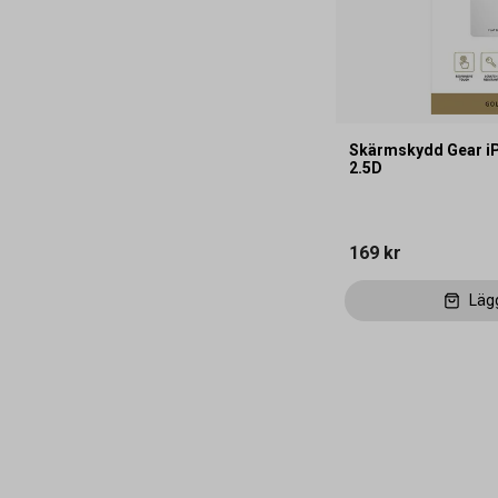
Skärmskydd Gear iP
2.5D
169 kr
Läg