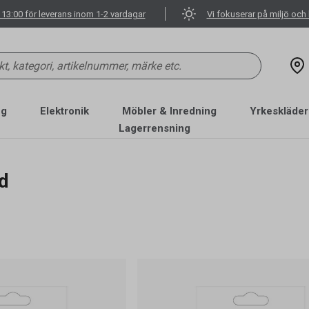
 13:00 för leverans inom 1-2 vardagar
Vi fokuserar på miljö och 
ng
Elektronik
Möbler & Inredning
Yrkeskläder
Lagerrensning
d