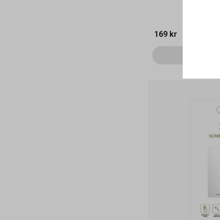
169 kr
Läg