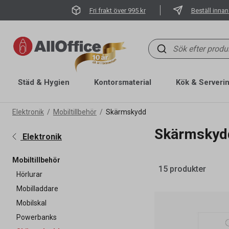
Fri frakt över 995 kr
Beställ innan
Städ & Hygien
Kontorsmaterial
Kök & Serveri
Elektronik
Mobiltillbehör
Skärmskydd
Skärmskyd
Elektronik
Mobiltillbehör
15 produkter
Hörlurar
Mobilladdare
Mobilskal
Powerbanks