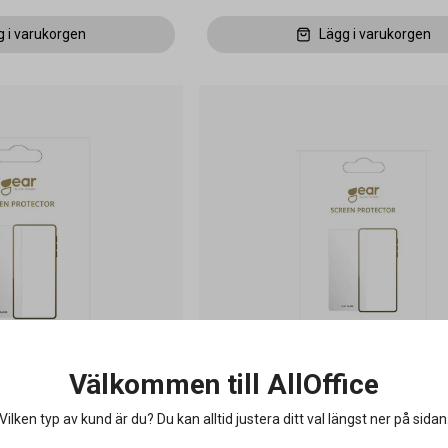
g i varukorgen
Lägg i varukorgen
Välkommen till AllOffice
Vilken typ av kund är du? Du kan alltid justera ditt val längst ner på sidan
hone 15 Plus 2.5D Härdat
Skärmskydd Gear Samsung Galaxy
5G/S25 5G