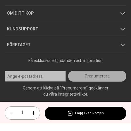
Hållbarhet
Köpguider
GDPR
OM DITT KÖP
Jobba hos oss
Varumärken
KUNDSUPPORT
Press
FÖRETAGET
Få exklusiva erbjudanden och inspiration
Prenumerera
Genom att klicka på "Prenumerera" godkänner
du våra integritetsvillkor.
Lägg i varukorgen