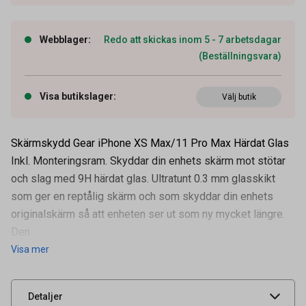
Webblager
:
Redo att skickas inom 5 - 7 arbetsdagar
(Beställningsvara)
Visa butikslager
:
Välj butik
Skärmskydd Gear iPhone XS Max/11 Pro Max Härdat Glas
Inkl. Monteringsram. Skyddar din enhets skärm mot stötar
och slag med 9H härdat glas. Ultratunt 0.3 mm glasskikt
som ger en reptålig skärm och som skyddar din enhets
originalskärm så att enheten ser ut som ny mycket längre.
Artikelnummer
34050954
Den
Visa mer
Leverantörens
661111
artikelnummer
UNSPSC
43211700
Detaljer