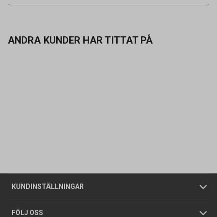
ANDRA KUNDER HAR TITTAT PÅ
Kontakta oss
Vanliga frågor
Om oss
Butiker
Allmänna försäljningsvillkor
Företagskund
/
Privatkund
KUNDINSTÄLLNINGAR
Tjänster
Foldrar och kataloger
Integritetspolicy
FÖLJ OSS