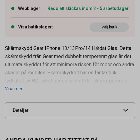
Webblager
:
Redo att skickas inom 3 - 5 arbetsdagar
Visa butikslager
:
Välj butik
Skärmskydd Gear IPhone 13/13Pro/14 Härdat Glas. Detta
skärmskydd från Gear med dubbelt tempererat glas är det
ultimata skyddet för att minimera risken för repor och andra
skador på mobilen. Skärmskyddet har en fantastisk
Artikelnummer
34050878
tydlighet av HD, vilket ger en väldigt klar skärm, precis s
Visa mer
Leverantörens
661236
artikelnummer
UNSPSC
43211700
Detaljer