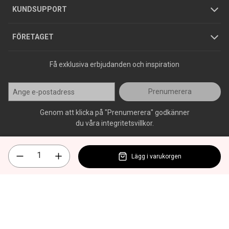
Jobba hos oss
Varumärken
KUNDSUPPORT
Press
FÖRETAGET
Få exklusiva erbjudanden och inspiration
Prenumerera
Genom att klicka på "Prenumerera" godkänner
du våra integritetsvillkor.
Lägg i varukorgen