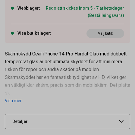
Webblager
:
Redo att skickas inom 5 - 7 arbetsdagar
(Beställningsvara)
Visa butikslager
:
Välj butik
Skärmskydd Gear iPhone 14 Pro Härdat Glas med dubbelt
tempererat glas är det ultimata skyddet för att minimera
risken för repor och andra skador på mobilen.
Skärmskyddet har en fantastisk tydlighet av HD, vilket ger
en väldigt klar skärm, precis som din mobilskärm. Det platta
Artikelnummer
34050949
sk
Visa mer
Leverantörens
661238
artikelnummer
UNSPSC
43211700
Detaljer