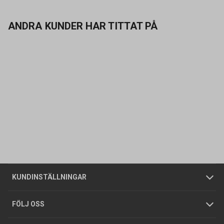
ANDRA KUNDER HAR TITTAT PÅ
Kontakta oss
Vanliga frågor
Om oss
Butiker
Allmänna försäljningsvillkor
Företagskund
/
Privatkund
KUNDINSTÄLLNINGAR
Tjänster
Foldrar och kataloger
Integritetspolicy
FÖLJ OSS