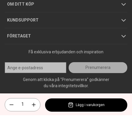
Hållbarhet
Köpguider
GDPR
OM DITT KÖP
Jobba hos oss
Varumärken
KUNDSUPPORT
Press
FÖRETAGET
Få exklusiva erbjudanden och inspiration
Prenumerera
Genom att klicka på "Prenumerera" godkänner
du våra integritetsvillkor.
Lägg i varukorgen