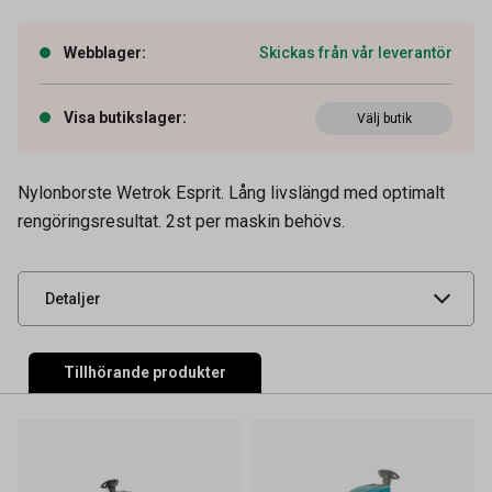
Webblager
:
Skickas från vår leverantör
Visa butikslager
:
Välj butik
Artikelnummer
54040161
Tidigare artikelnummer
271-51245
Nylonborste Wetrok Esprit. Lång livslängd med optimalt
rengöringsresultat. 2st per maskin behövs.
Leverantörens
51107
artikelnummer
UNSPSC
47121602
Detaljer
Tillhörande produkter