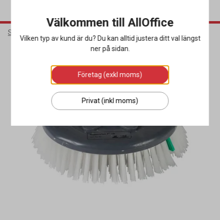
Välkommen till AllOffice
Städ & Hygien
Städmaskiner
Dammsugarpåsar & Tillbehör
Vilken typ av kund är du? Du kan alltid justera ditt val längst
ner på sidan.
Företag (exkl moms)
Privat (inkl moms)