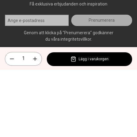
Få exklusiva erbjudanden och inspiration
Prenumerera
Genom att klicka på "Prenumerera" godkänner
du våra integritetsvillkor.
Lägg i varukorgen
Alla rättigheter förbehålls, AllOffice - 2026
|
Kundsupport 020 - 45
50 50