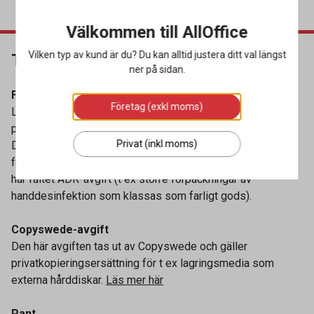
Välkommen till AllOffice
Vilken typ av kund är du? Du kan alltid justera ditt val längst
Tillkommande avgifter
ner på sidan.
Fraktkostnad
Företag (exkl moms)
Lagerstatus ”Skickas från vår leverantör” innebär att
produkten inte lagerförs eller skickas från vårt eget lager.
Privat (inkl moms)
Dessa produkter har i de flesta fall en tillkommande
fraktkostnad som leverantören tar ut. I vissa fall avser det
här fältet ADR-avgift (t ex större förpackningar av
handdesinfektion som klassas som farligt gods).
Copyswede-avgift
Den här avgiften tas ut av Copyswede och gäller
privatkopieringsersättning för t ex lagringsmedia som
externa hårddiskar.
Läs mer här
Pant