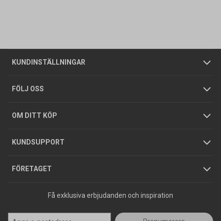
Kontakta oss
Vanliga frågor
Om oss
Butiker
Allmänna försäljningsvillkor
Företagskund
/
Privatkund
KUNDINSTÄLLNINGAR
Tjänster
Foldrar och kataloger
Integritetspolicy
FÖLJ OSS
Hållbarhet
Köpguider
GDPR
OM DITT KÖP
Jobba hos oss
Varumärken
KUNDSUPPORT
Press
FÖRETAGET
Få exklusiva erbjudanden och inspiration