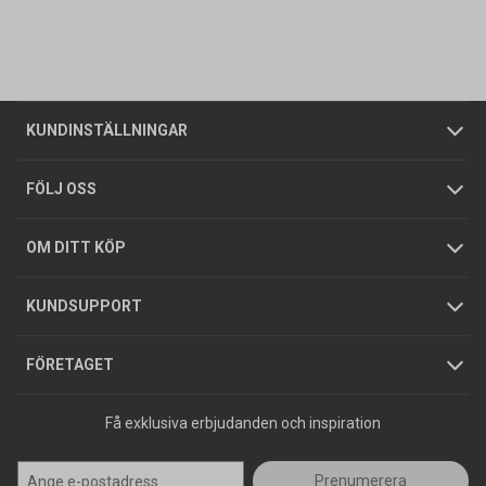
Kontakta oss
Vanliga frågor
Om oss
Butiker
Allmänna försäljningsvillkor
Företagskund
/
Privatkund
KUNDINSTÄLLNINGAR
Tjänster
Foldrar och kataloger
Integritetspolicy
FÖLJ OSS
Hållbarhet
Köpguider
GDPR
OM DITT KÖP
Jobba hos oss
Varumärken
KUNDSUPPORT
Press
FÖRETAGET
Få exklusiva erbjudanden och inspiration
Prenumerera