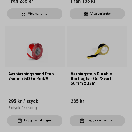
Från
235 kr
Från
135 kr
Visa varianter
Visa varianter
Avspärrningsband Etab
Varningstejp Durable
75mm x 500m Röd/Vit
Borttagbar Gul/Svart
50mm x 33m
295 kr
/ styck
235 kr
6
styck
/
kartong
Lägg i varukorgen
Lägg i varukorgen