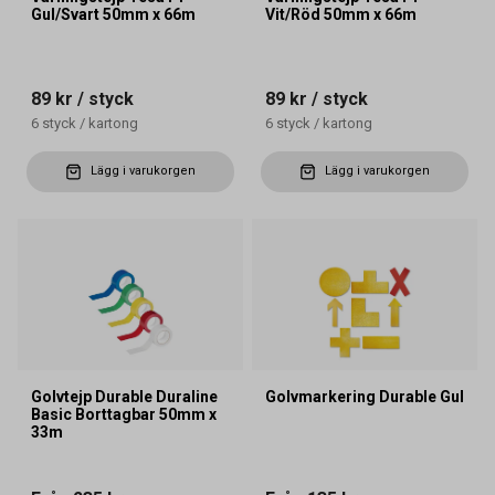
Gul/Svart 50mm x 66m
Vit/Röd 50mm x 66m
89 kr
/ styck
89 kr
/ styck
6
styck
/
kartong
6
styck
/
kartong
Lägg i varukorgen
Lägg i varukorgen
Golvtejp Durable Duraline
Golvmarkering Durable Gul
Basic Borttagbar 50mm x
33m