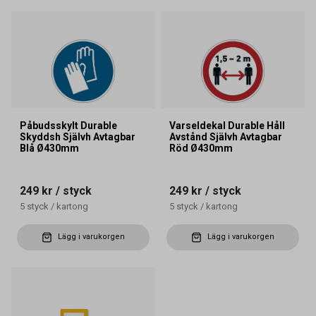
Påbudsskylt Durable
Varseldekal Durable Håll
Skyddsh Självh Avtagbar
Avstånd Självh Avtagbar
Blå Ø430mm
Röd Ø430mm
249 kr
/ styck
249 kr
/ styck
5
styck
/
kartong
5
styck
/
kartong
Lägg i varukorgen
Lägg i varukorgen