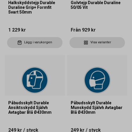
Halkskyddstejp Durable
Golvtejp Durable Duraline
Duraline Grip+ Formfit
50/05 Vit
Svart 50mm
1 229 kr
Från
929 kr
Lägg i varukorgen
Visa varianter
Påbudsskylt Durable
Påbudsskylt Durable
Ansiktsskydd Självh
Munskydd Självh Avtagbar
Avtagbar Blå Ø430mm
Blå Ø430mm
249 kr
/ styck
249 kr
/ styck