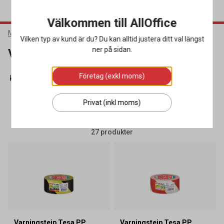
Välkommen till AllOffice
Möbler & Inredning
Lagerinredning
Varningstejp
Vilken typ av kund är du? Du kan alltid justera ditt val längst
ner på sidan.
Varningstejp
Företag (exkl moms)
Skyddsprofiler
(12)
Stegpallar
(3)
Varningstejp
(27)
Privat (inkl moms)
SORTERA
FILTRERA
27 produkter
Varningstejp Tesa PP
Varningstejp Tesa PP