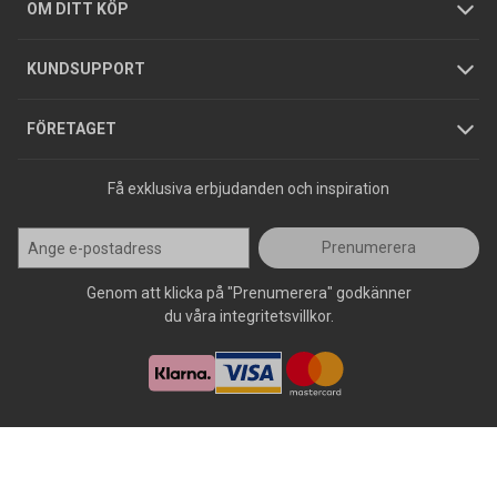
Hållbarhet
Köpguider
GDPR
OM DITT KÖP
Jobba hos oss
Varumärken
KUNDSUPPORT
Press
FÖRETAGET
Få exklusiva erbjudanden och inspiration
Prenumerera
Genom att klicka på "Prenumerera" godkänner
du våra integritetsvillkor.