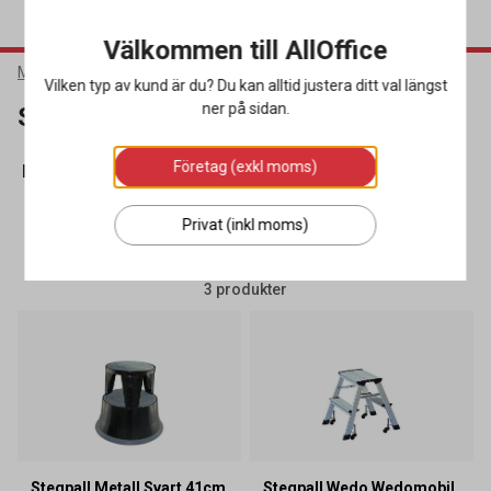
Välkommen till AllOffice
Möbler & Inredning
Lagerinredning
Stegpallar
Vilken typ av kund är du? Du kan alltid justera ditt val längst
ner på sidan.
Stegpallar
Företag (exkl moms)
Skyddsprofiler
(12)
Stegpallar
(3)
Varningstejp
(27)
Privat (inkl moms)
SORTERA
FILTRERA
3 produkter
Stegpall Metall Svart 41cm
Stegpall Wedo Wedomobil