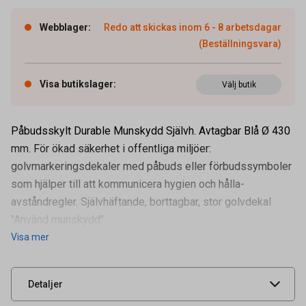
Webblager
:
Redo att skickas inom 6 - 8 arbetsdagar
(Beställningsvara)
Visa butikslager
:
Välj butik
Påbudsskylt Durable Munskydd Självh. Avtagbar Blå Ø 430
mm. För ökad säkerhet i offentliga miljöer:
golvmarkeringsdekaler med påbuds eller förbudssymboler
som hjälper till att kommunicera hygien och hålla-
avståndregler. Självhäftande, borttagbar, stor golvdekal
Artikelnummer
61600031
"Använd munskydd"
Visa mer
Leverantörens
103406
artikelnummer
UNSPSC
55121614
Detaljer