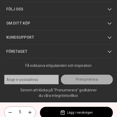
Tjänster
Foldrar och kataloger
Integritetspolicy
FÖLJ OSS
Hållbarhet
Köpguider
GDPR
OM DITT KÖP
Jobba hos oss
Varumärken
KUNDSUPPORT
Press
FÖRETAGET
Få exklusiva erbjudanden och inspiration
Prenumerera
Genom att klicka på "Prenumerera" godkänner
du våra integritetsvillkor.
Lägg i varukorgen