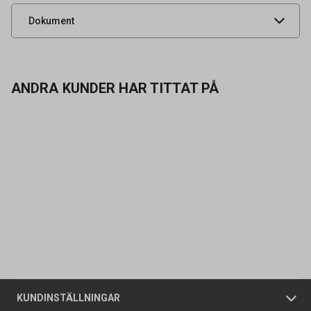
Produktdatablad
Dokument
ANDRA KUNDER HAR TITTAT PÅ
Kontakta oss
Vanliga frågor
Om oss
Butiker
Allmänna försäljningsvillkor
Företagskund
/
Privatkund
KUNDINSTÄLLNINGAR