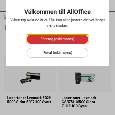
Välkommen till AllOffice
Varumärken
Lexmark
Vilken typ av kund är du? Du kan alltid justera ditt val längst
ner på sidan.
Lexmark
Företag (exkl moms)
SORTERA
FILTRERA
102 produkter
Privat (inkl moms)
Lasertoner Lexmark 502H
Lasertoner Lexmark
5000 Sidor 50F2H00 Svart
CS/X73 10500 Sidor
71C2HC0 Cyan