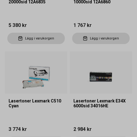
20000sid 12A6835
10000sid 12A6860
5 380 kr
1 767 kr
Lägg i varukorgen
Lägg i varukorgen
Lasertoner Lexmark C510
Lasertoner Lexmark E34X
Cyan
6000sid 34016HE
3 774 kr
2 984 kr