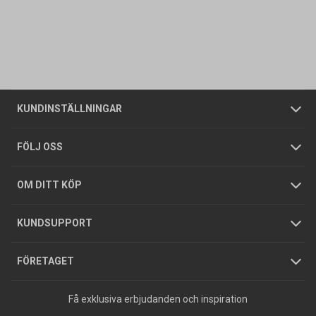
Kontakta oss
Vanliga frågor
Om oss
Butiker
Allmänna försäljningsvillkor
Företagskund
/
Privatkund
KUNDINSTÄLLNINGAR
Tjänster
Foldrar och kataloger
Integritetspolicy
FÖLJ OSS
Hållbarhet
Köpguider
GDPR
OM DITT KÖP
Jobba hos oss
Varumärken
KUNDSUPPORT
Press
FÖRETAGET
Få exklusiva erbjudanden och inspiration