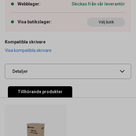
Webblager
:
Skickas från vår leverantör
Artikelnummer
27040790
Visa butikslager
:
Välj butik
OEM-nummer
X644X11E
Typ
Original
Kompatibla skrivare
Visa kompatibla skrivare
Leverantörens
X644X11E
artikelnummer
UNSPSC
44103103
Detaljer
Tillhörande produkter