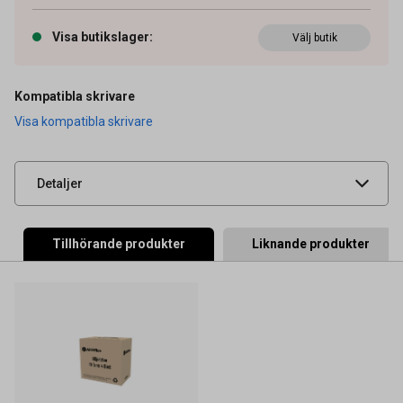
OEM-nummer
20K1400
Visa butikslager
:
Välj butik
Typ
Original
Tidigare artikelnummer
20K1400
Kompatibla skrivare
Visa kompatibla skrivare
Leverantörens
LEX20K1400
artikelnummer
UNSPSC
44103103
Detaljer
Tillhörande produkter
Liknande produkter