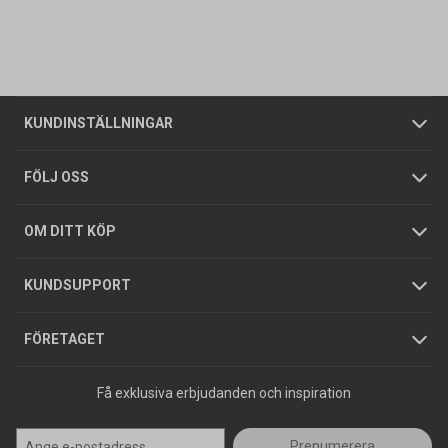
Kontakta oss
Vanliga frågor
Om oss
Butiker
Allmänna försäljningsvillkor
Företagskund
/
Privatkund
KUNDINSTÄLLNINGAR
Tjänster
Foldrar och kataloger
Integritetspolicy
FÖLJ OSS
Hållbarhet
Köpguider
GDPR
OM DITT KÖP
Jobba hos oss
Varumärken
KUNDSUPPORT
Press
FÖRETAGET
Få exklusiva erbjudanden och inspiration
Prenumerera