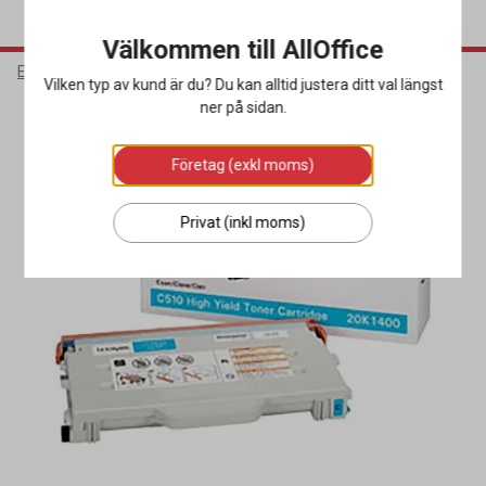
Välkommen till AllOffice
Elektronik
Bläck & Tonerkassetter
Toner
Vilken typ av kund är du? Du kan alltid justera ditt val längst
ner på sidan.
Företag (exkl moms)
Privat (inkl moms)