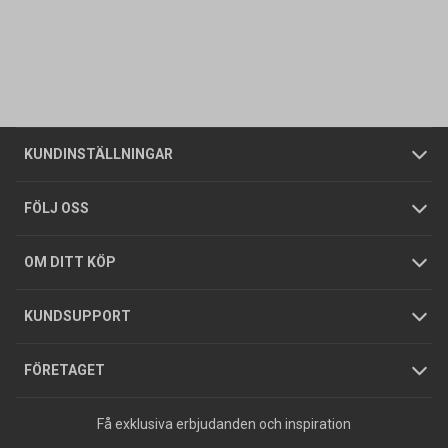
Kontakta oss
Vanliga frågor
Om oss
Butiker
Allmänna försäljningsvillkor
Företagskund
/
Privatkund
KUNDINSTÄLLNINGAR
Tjänster
Foldrar och kataloger
Integritetspolicy
FÖLJ OSS
Hållbarhet
Köpguider
GDPR
OM DITT KÖP
Jobba hos oss
Varumärken
KUNDSUPPORT
Press
FÖRETAGET
Få exklusiva erbjudanden och inspiration