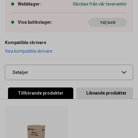
Webblager
:
Skickas från vår leverantör
Visa butikslager
:
Välj butik
Artikelnummer
27043769
OEM-nummer
B342000
Kompatibla skrivare
Visa kompatibla skrivare
Leverantörens
4081266
artikelnummer
UNSPSC
44103103
Detaljer
Tillhörande produkter
Liknande produkter