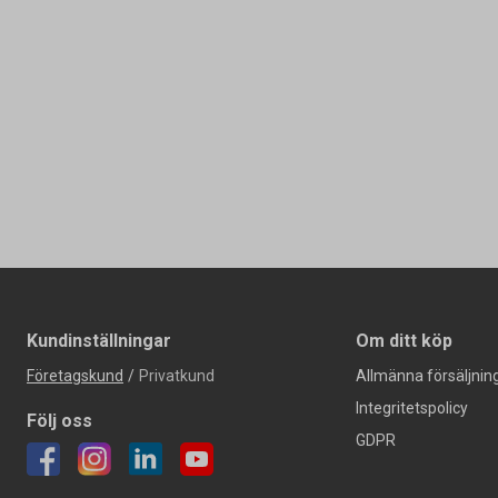
Kundinställningar
Om ditt köp
Företagskund
/
Privatkund
Allmänna försäljning
Integritetspolicy
Följ oss
GDPR