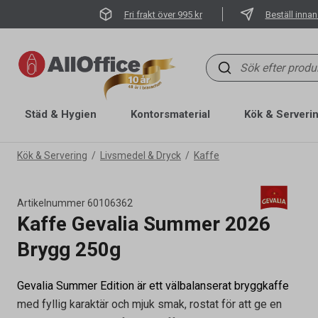
Fri frakt över 995 kr
Beställ innan
Städ & Hygien
Kontorsmaterial
Kök & Serveri
Kök & Servering
Livsmedel & Dryck
Kaffe
Artikelnummer
60106362
Kaffe Gevalia Summer 2026
Brygg 250g
Gevalia Summer Edition är ett välbalanserat bryggkaffe
Artikelnummer
60106362
med fyllig karaktär och mjuk smak, rostat för att ge en