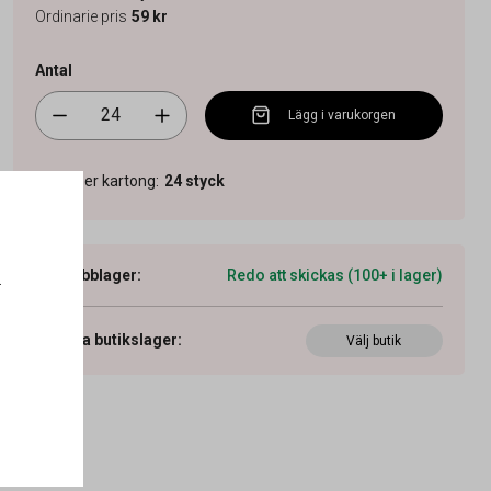
Ordinarie pris
59 kr
Antal
Lägg i varukorgen
Antal per kartong
:
24
styck
Webblager
:
Redo att skickas (100+ i lager)
.
Visa butikslager
:
Välj butik