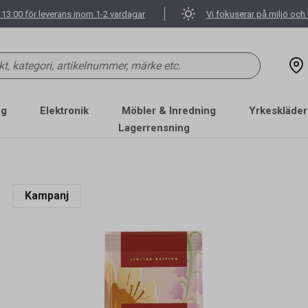
 13:00 för leverans inom 1-2 vardagar
Vi fokuserar på miljö och 
ng
Elektronik
Möbler & Inredning
Yrkeskläder
Lagerrensning
Kampanj