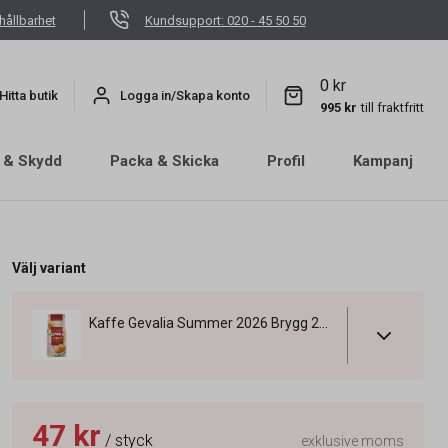
hållbarhet
Kundsupport: 020 - 45 50 50
0 kr
Hitta butik
Logga in/Skapa konto
995 kr
till fraktfritt
 & Skydd
Packa & Skicka
Profil
Kampanj
Välj variant
Kaffe Gevalia Summer 2026 Brygg 250g
47 kr
/ styck
exklusive moms