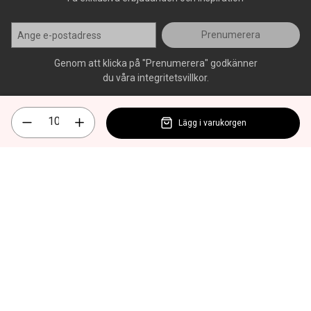
Prenumerera
Genom att klicka på "Prenumerera" godkänner
du våra integritetsvillkor.
Lägg i varukorgen
Alla rättigheter förbehålls, AllOffice - 2026
|
Kundsupport 020 - 45
50 50