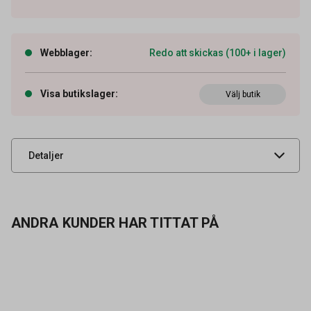
Webblager
:
Redo att skickas (100+ i lager)
Artikelnummer
45560173
Tidigare artikelnummer
LK14940S
Visa butikslager
:
Välj butik
Leverantörens
T4605704205
artikelnummer
UNSPSC
24111502
Detaljer
ANDRA KUNDER HAR TITTAT PÅ