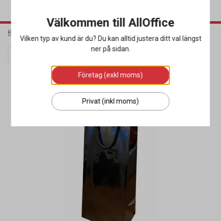
Välkommen till AllOffice
Kök & Servering
Påsar & Bärkassar
Pappersbärkassar
Vilken typ av kund är du? Du kan alltid justera ditt val längst
ner på sidan.
Lagerrensning
Företag (exkl moms)
Privat (inkl moms)