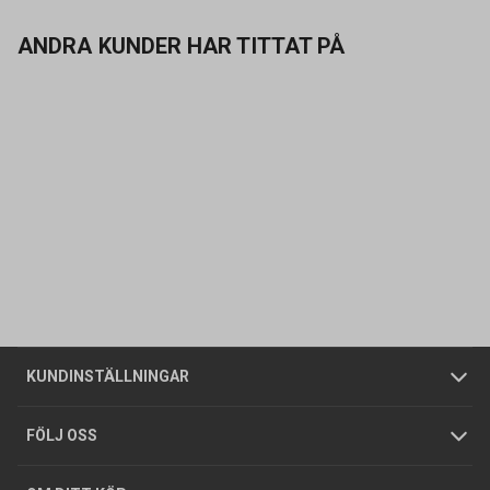
ANDRA KUNDER HAR TITTAT PÅ
Kontakta oss
Vanliga frågor
Om oss
Butiker
Allmänna försäljningsvillkor
Företagskund
/
Privatkund
KUNDINSTÄLLNINGAR
Tjänster
Foldrar och kataloger
Integritetspolicy
FÖLJ OSS
Hållbarhet