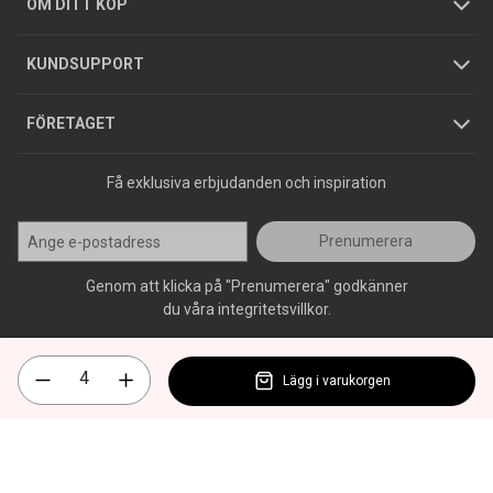
Köpguider
GDPR
OM DITT KÖP
Jobba hos oss
Varumärken
KUNDSUPPORT
Press
FÖRETAGET
Få exklusiva erbjudanden och inspiration
Prenumerera
Genom att klicka på "Prenumerera" godkänner
du våra integritetsvillkor.
Lägg i varukorgen