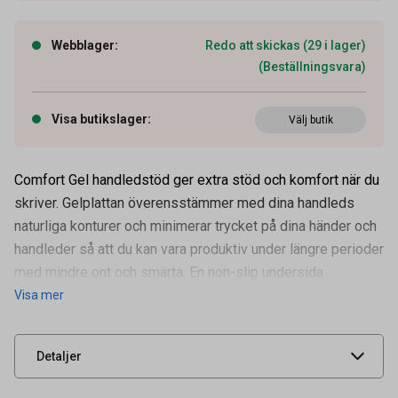
Webblager
:
Redo att skickas (29 i lager)
(Beställningsvara)
Visa butikslager
:
Välj butik
Comfort Gel handledstöd ger extra stöd och komfort när du
skriver. Gelplattan överensstämmer med dina handleds
naturliga konturer och minimerar trycket på dina händer och
Artikelnummer
36040021
handleder så att du kan vara produktiv under längre perioder
Tidigare artikelnummer
62385A
med mindre ont och smärta. En non-slip undersida
Visa mer
Leverantörens
62385
artikelnummer
UNSPSC
43211802
Detaljer