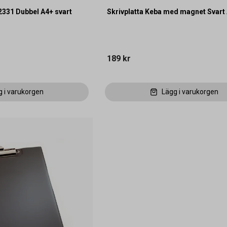
 2331 Dubbel A4+ svart
Skrivplatta Keba med magnet Svart
189 kr
g i varukorgen
Lägg i varukorgen