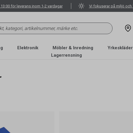
 13:00 för leverans inom 1-2 vardagar
Vi fokuserar på miljö och 
ng
Elektronik
Möbler & Inredning
Yrkeskläder
Lagerrensning
r