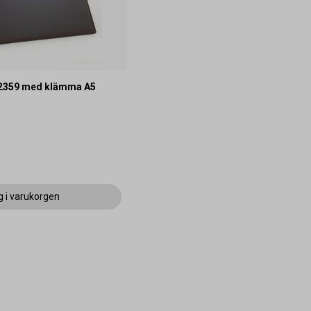
e 2359 med klämma A5
g i varukorgen