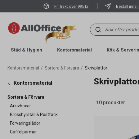
Fri frakt över 995 kr
Beställ innan
Städ & Hygien
Kontorsmaterial
Kök & Serveri
Kontorsmaterial
Sortera & Förvara
Skrivplattor
Skrivplatto
Kontorsmaterial
Sortera & Förvara
10 produkter
Arkivboxar
Broschyrställ & Postfack
Förvaringslådor
Gaffelpärmar