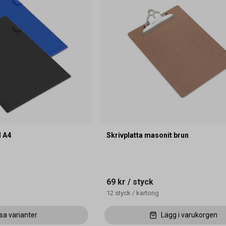
d A4
Skrivplatta masonit brun
69 kr
/ styck
12
styck
/
kartong
sa varianter
Lägg i varukorgen