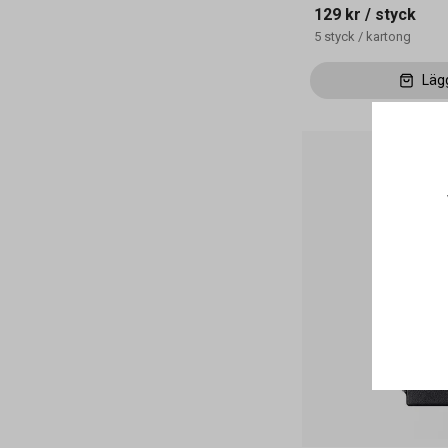
129 kr
/ styck
5
styck
/
kartong
Läg