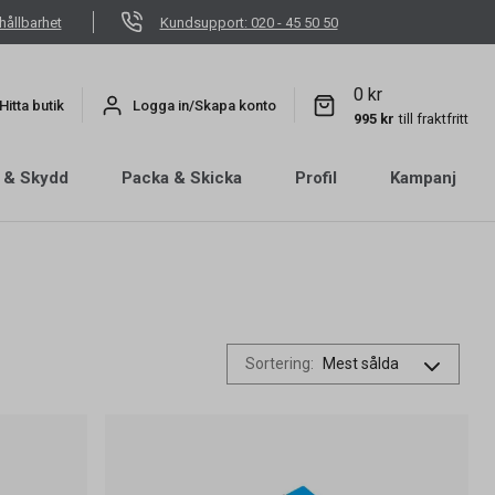
hållbarhet
Kundsupport: 020 - 45 50 50
0 kr
Hitta butik
Logga in/Skapa konto
995 kr
till fraktfritt
 & Skydd
Packa & Skicka
Profil
Kampanj
Sortering
: