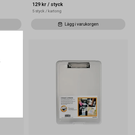
129 kr
/ styck
5
styck
/
kartong
Lägg i varukorgen
.