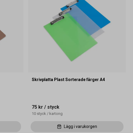
Skrivplatta Plast Sorterade färger A4
75 kr
/ styck
10
styck
/
kartong
Lägg i varukorgen