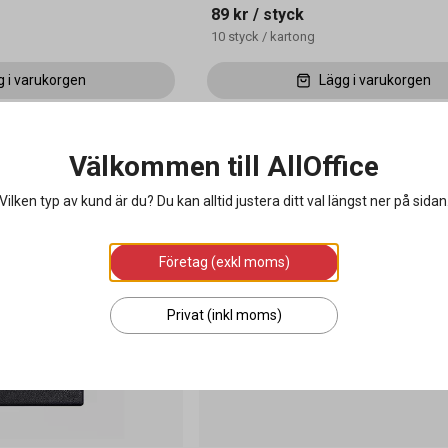
89 kr
/ styck
10
styck
/
kartong
g i varukorgen
Lägg i varukorgen
Välkommen till AllOffice
Vilken typ av kund är du? Du kan alltid justera ditt val längst ner på sidan
Företag (exkl moms)
Privat (inkl moms)