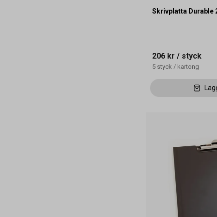
Skrivplatta Durable
206 kr
/ styck
5
styck
/
kartong
Läg