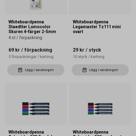
Whiteboardpenna
Whiteboardpenna
Staedtler Lumocolor
Legamaster Tz111 mini
Skuren 4-färger 2-5mm
svart
4 st / förpackning
69 kr
/ förpackning
29 kr
/ styck
5
förpackningar
/
kartong
10
styck
/
kartong
Lägg i varukorgen
Lägg i varukorgen
Whiteboardpenna
Whiteboardpenna