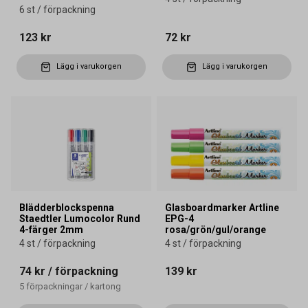
6 st / förpackning
123 kr
72 kr
Lägg i varukorgen
Lägg i varukorgen
Blädderblockspenna
Glasboardmarker Artline
Staedtler Lumocolor Rund
EPG-4
4-färger 2mm
rosa/grön/gul/orange
4 st / förpackning
4 st / förpackning
74 kr
/ förpackning
139 kr
5
förpackningar
/
kartong