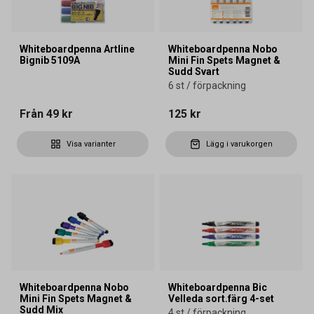
Whiteboardpenna Artline
Whiteboardpenna Nobo
Bignib 5109A
Mini Fin Spets Magnet &
Sudd Svart
6 st / förpackning
Från
49 kr
125 kr
Visa varianter
Lägg i varukorgen
Whiteboardpenna Nobo
Whiteboardpenna Bic
Mini Fin Spets Magnet &
Velleda sort.färg 4-set
Sudd Mix
4 st / förpackning