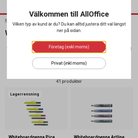
Välkommen till AllOffice
Kontorsmaterial
Pennor & Korrigering
Whiteboardpennor
Vilken typ av kund är du? Du kan alltid justera ditt val längst
ner på sidan.
Whiteboardpennor
Företag (exkl moms)
Stiftpennor
(24)
Whiteboardpennor
(41)
Överstrykningsp
Privat (inkl moms)
SORTERA
FILTRERA
41 produkter
Lagerrensning
Whiteboardpenna Pica
Whiteboardpenna Artline