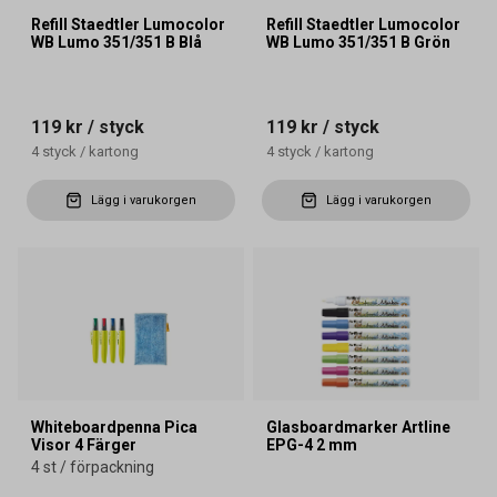
Refill Staedtler Lumocolor
Refill Staedtler Lumocolor
WB Lumo 351/351 B Blå
WB Lumo 351/351 B Grön
119 kr
/ styck
119 kr
/ styck
4
styck
/
kartong
4
styck
/
kartong
Lägg i varukorgen
Lägg i varukorgen
Whiteboardpenna Pica
Glasboardmarker Artline
Visor 4 Färger
EPG-4 2 mm
4 st / förpackning