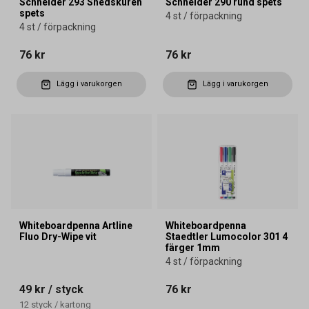
Schneider 293 Snedskuren
Schneider 290 rund spets
spets
4 st / förpackning
4 st / förpackning
76 kr
76 kr
Lägg i varukorgen
Lägg i varukorgen
Whiteboardpenna Artline
Whiteboardpenna
Fluo Dry-Wipe vit
Staedtler Lumocolor 301 4
färger 1mm
4 st / förpackning
49 kr
/ styck
76 kr
12
styck
/
kartong