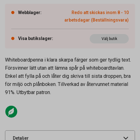
Webblager
:
Redo att skickas inom 8 - 10
arbetsdagar (Beställningsvara)
Visa butikslager
:
Välj butik
Whiteboardpenna i klara skarpa färger som ger tydlig text.
Försvinner lätt utan att lämna spår på whiteboardtavlan.
Enkel att fylla på och låter dig skriva till sista droppen, bra
för miljö och plånboken. Tillverkad av återvunnet material
Artikelnummer
13133088
91%. Utbytbar patron.
Spetsstorlek
2 mm
Spetstyp
Konisk
Leverantörens
487422
artikelnummer
UNSPSC
44111905
Detaljer