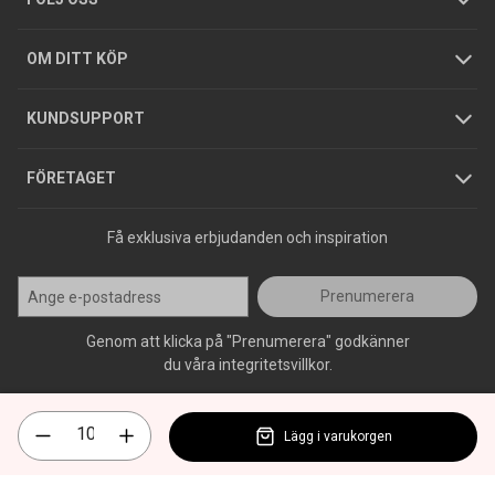
Hållbarhet
Köpguider
GDPR
OM DITT KÖP
Jobba hos oss
Varumärken
KUNDSUPPORT
Press
FÖRETAGET
Få exklusiva erbjudanden och inspiration
Prenumerera
Genom att klicka på "Prenumerera" godkänner
du våra integritetsvillkor.
Lägg i varukorgen