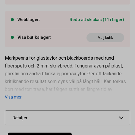
Webblager
:
Redo att skickas (11 i lager)
Visa butikslager
:
Välj butik
Märkpenna för glastavlor och blackboards med rund
fiberspets och 2 mm skrivbredd. Fungerar även på plast,
Artikelnummer
13090982
porslin och andra blanka ej porösa ytor. Ger ett täckande
OEM-nummer
ART016495
kritliknande resultat som syns väl på långt håll. Kan torkas
Tidigare artikelnummer
9629867
bort med torr trasa, har färgen suttit en längre tid av
Visa mer
Leverantörens
ART016495
artikelnummer
UNSPSC
44121700
Detaljer