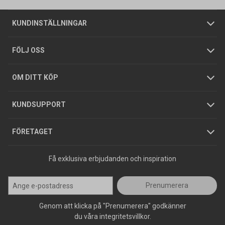
Om oss
Butiker
Allmänna försäljningsvillkor
Företagskund
/
Privatkund
KUNDINSTÄLLNINGAR
Tjänster
Foldrar och kataloger
Integritetspolicy
FÖLJ OSS
Hållbarhet
Köpguider
GDPR
OM DITT KÖP
Jobba hos oss
Varumärken
KUNDSUPPORT
Press
FÖRETAGET
Få exklusiva erbjudanden och inspiration
Prenumerera
Genom att klicka på "Prenumerera" godkänner
du våra integritetsvillkor.