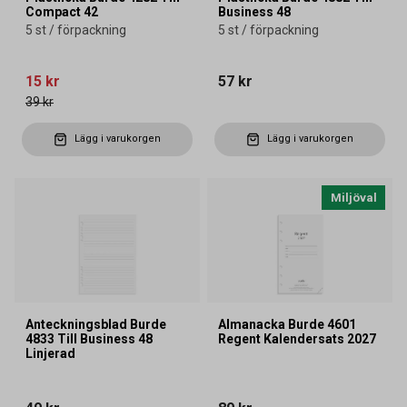
Compact 42
Business 48
5 st / förpackning
5 st / förpackning
15 kr
57 kr
39 kr
Lägg i varukorgen
Lägg i varukorgen
Miljöval
Anteckningsblad Burde
Almanacka Burde 4601
4833 Till Business 48
Regent Kalendersats 2027
Linjerad