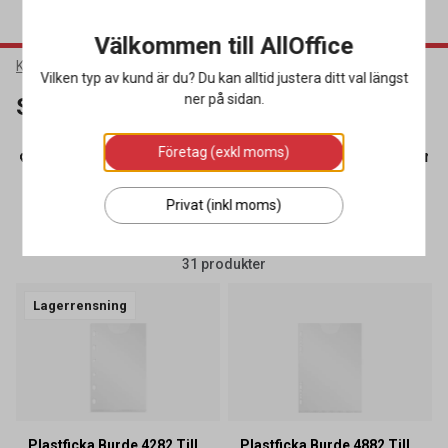
Välkommen till AllOffice
Kontorsmaterial
Almanackor
Systemkalendrar
Vilken typ av kund är du? Du kan alltid justera ditt val längst
ner på sidan.
Systemkalendrar
Företag (exkl moms)
levkalendrar
(21)
Systemkalendrar
(31)
Temakalendrar
(3
Privat (inkl moms)
SORTERA
FILTRERA
31 produkter
Lagerrensning
Plastficka Burde 4282 Till
Plastficka Burde 4882 Till