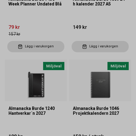
Week Planner Undated Blå
h kalender 2027 A5
79 kr
149 kr
157 kr
Lägg i varukorgen
Lägg i varukorgen
Miljöval
Miljöval
Almanacka Burde 1240
Almanacka Burde 1046
Hantverkar´n 2027
Projektkalendern 2027