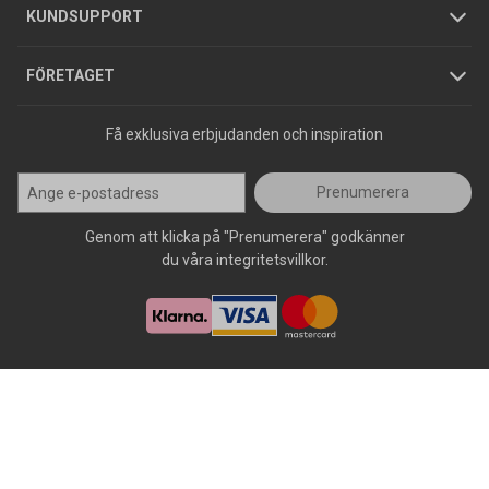
Jobba hos oss
Varumärken
KUNDSUPPORT
Press
FÖRETAGET
Få exklusiva erbjudanden och inspiration
Prenumerera
Genom att klicka på "Prenumerera" godkänner
du våra integritetsvillkor.