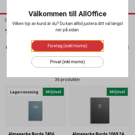
Välkommen till AllOffice
Kontorsmaterial
Almanackor
Temakalendrar
Vilken typ av kund är du? Du kan alltid justera ditt val längst
ner på sidan.
Temakalendrar
Företag (exkl moms)
temkalendrar
(31)
Temakalendrar
(36)
Väggkalendrar
(77
Privat (inkl moms)
SORTERA
FILTRERA
36 produkter
Miljöval
Miljöval
Lagerrensning
Almanacka Burde 7456
Almanacka Burde 1069 24