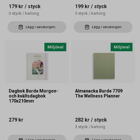
179 kr
/ styck
199 kr
/ styck
3
styck
/
kartong
5
styck
/
kartong
Lägg i varukorgen
Lägg i varukorgen
Miljöval
Miljöval
Dagbok Burde Morgon-
Almanacka Burde 7709
och kvällsdagbok
The Wellness Planner
170x210mm
279 kr
282 kr
/ styck
3
styck
/
kartong