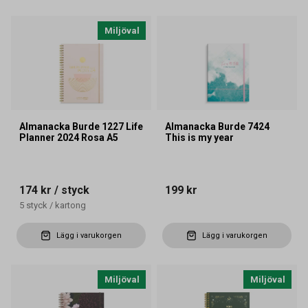
Miljöval
Almanacka Burde 1227 Life
Almanacka Burde 7424
Planner 2024 Rosa A5
This is my year
174 kr
/ styck
199 kr
5
styck
/
kartong
Lägg i varukorgen
Lägg i varukorgen
Miljöval
Miljöval