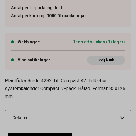
Antal per förpackning
:
5
st
Antal per kartong
:
1000
förpackningar
Webblager
:
Redo att skickas (9 i lager)
Visa butikslager
:
Välj butik
Artikelnummer
16060079
Plastficka Burde 4282 Till Compact 42. Tillbehör
Tidigare artikelnummer
4282A
systemkalender Compact. 2-pack. Hålad. Format: 85x126
mm.
Leverantörens
92428200
artikelnummer
UNSPSC
44122003
Detaljer