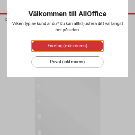
Välkommen till AllOffice
Kontorsmaterial
Almanackor
Systemkalendrar
Vilken typ av kund är du? Du kan alltid justera ditt val längst
ner på sidan.
Lagerrensning
Företag (exkl moms)
Privat (inkl moms)