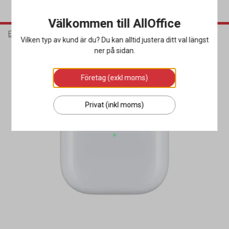
Välkommen till AllOffice
Elektronik
Mobiltillbehör
Hörlurar
Vilken typ av kund är du? Du kan alltid justera ditt val längst
ner på sidan.
Företag (exkl moms)
Privat (inkl moms)