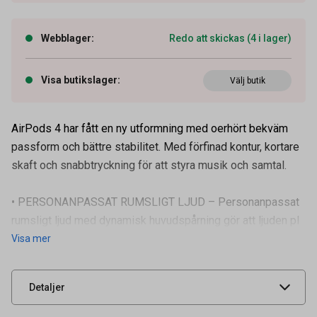
Webblager
:
Redo att skickas (4 i lager)
Visa butikslager
:
Välj butik
AirPods 4 har fått en ny utformning med oerhört bekväm
passform och bättre stabilitet. Med förfinad kontur, kortare
skaft och snabbtryckning för att styra musik och samtal.
• PERSONANPASSAT RUMSLIGT LJUD – Personanpassat
Artikelnummer
95040024
rumsligt ljud med dynamisk huvudspårning gör att ljuden pl
Visa mer
Leverantörens
APL10017
artikelnummer
UNSPSC
52161514
Detaljer