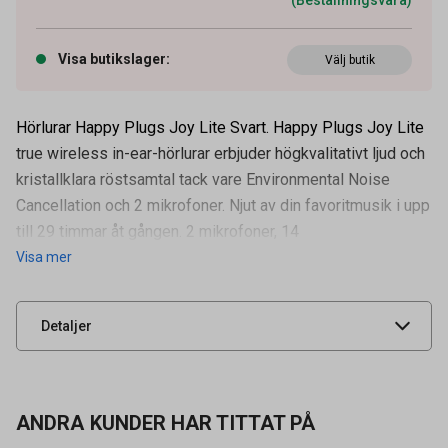
Visa butikslager
:
Välj butik
Hörlurar Happy Plugs Joy Lite Svart. Happy Plugs Joy Lite
true wireless in-ear-hörlurar erbjuder högkvalitativt ljud och
kristallklara röstsamtal tack vare Environmental Noise
Cancellation och 2 mikrofoner. Njut av din favoritmusik i upp
Artikelnummer
95040012
till 29 timmar åt gången. 2 mikrofoner, 14
Visa mer
Leverantörens
232608
artikelnummer
UNSPSC
52161514
Detaljer
ANDRA KUNDER HAR TITTAT PÅ